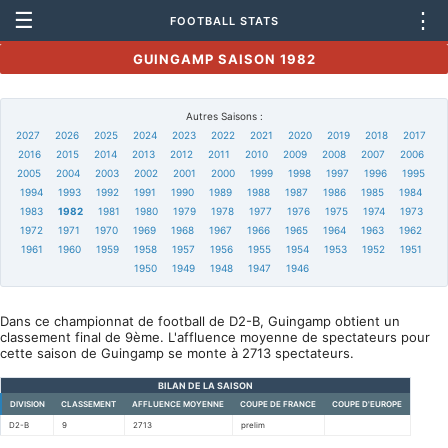
☰
⋮
FOOTBALL STATS
GUINGAMP SAISON 1982
Autres Saisons :
2027
2026
2025
2024
2023
2022
2021
2020
2019
2018
2017
2016
2015
2014
2013
2012
2011
2010
2009
2008
2007
2006
2005
2004
2003
2002
2001
2000
1999
1998
1997
1996
1995
1994
1993
1992
1991
1990
1989
1988
1987
1986
1985
1984
1983
1982
1981
1980
1979
1978
1977
1976
1975
1974
1973
1972
1971
1970
1969
1968
1967
1966
1965
1964
1963
1962
1961
1960
1959
1958
1957
1956
1955
1954
1953
1952
1951
1950
1949
1948
1947
1946
Dans ce championnat de football de D2-B, Guingamp obtient un
classement final de 9ème. L'affluence moyenne de spectateurs pour
cette saison de Guingamp se monte à 2713 spectateurs.
BILAN DE LA SAISON
DIVISION
CLASSEMENT
AFFLUENCE MOYENNE
COUPE DE FRANCE
COUPE D'EUROPE
D2-B
9
2713
prelim