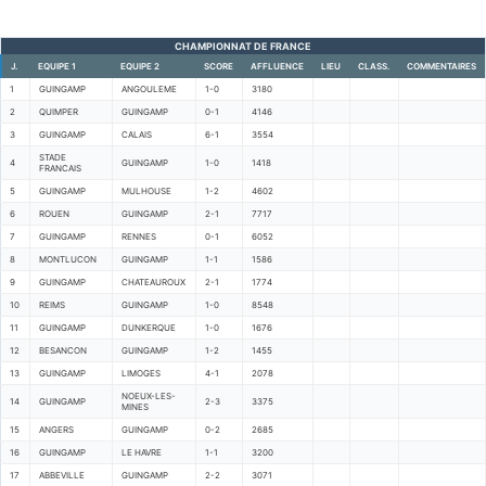
CHAMPIONNAT DE FRANCE
J.
EQUIPE 1
EQUIPE 2
SCORE
AFFLUENCE
LIEU
CLASS.
COMMENTAIRES
1
GUINGAMP
ANGOULEME
1-0
3180
2
QUIMPER
GUINGAMP
0-1
4146
3
GUINGAMP
CALAIS
6-1
3554
STADE
4
GUINGAMP
1-0
1418
FRANCAIS
5
GUINGAMP
MULHOUSE
1-2
4602
6
ROUEN
GUINGAMP
2-1
7717
7
GUINGAMP
RENNES
0-1
6052
8
MONTLUCON
GUINGAMP
1-1
1586
9
GUINGAMP
CHATEAUROUX
2-1
1774
10
REIMS
GUINGAMP
1-0
8548
11
GUINGAMP
DUNKERQUE
1-0
1676
12
BESANCON
GUINGAMP
1-2
1455
13
GUINGAMP
LIMOGES
4-1
2078
NOEUX-LES-
14
GUINGAMP
2-3
3375
MINES
15
ANGERS
GUINGAMP
0-2
2685
16
GUINGAMP
LE HAVRE
1-1
3200
17
ABBEVILLE
GUINGAMP
2-2
3071