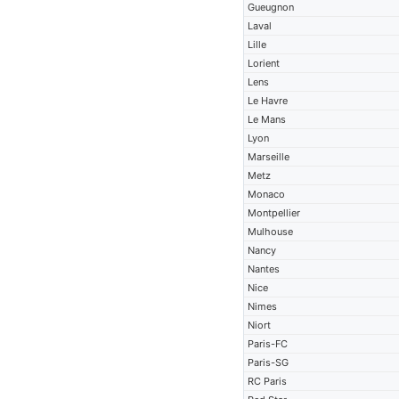
Gueugnon
Laval
Lille
Lorient
Lens
Le Havre
Le Mans
Lyon
Marseille
Metz
Monaco
Montpellier
Mulhouse
Nancy
Nantes
Nice
Nimes
Niort
Paris-FC
Paris-SG
RC Paris