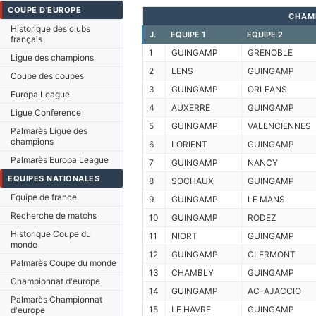
COUPE D'EUROPE
CHAM
Historique des clubs
J.
EQUIPE 1
EQUIPE 2
français
1
GUINGAMP
GRENOBLE
Ligue des champions
2
LENS
GUINGAMP
Coupe des coupes
3
GUINGAMP
ORLEANS
Europa League
4
AUXERRE
GUINGAMP
Ligue Conference
5
GUINGAMP
VALENCIENNES
Palmarès Ligue des
champions
6
LORIENT
GUINGAMP
Palmarès Europa League
7
GUINGAMP
NANCY
EQUIPES NATIONALES
8
SOCHAUX
GUINGAMP
Equipe de france
9
GUINGAMP
LE MANS
Recherche de matchs
10
GUINGAMP
RODEZ
Historique Coupe du
11
NIORT
GUINGAMP
monde
12
GUINGAMP
CLERMONT
Palmarès Coupe du monde
13
CHAMBLY
GUINGAMP
Championnat d'europe
14
GUINGAMP
AC-AJACCIO
Palmarès Championnat
15
LE HAVRE
GUINGAMP
d'europe