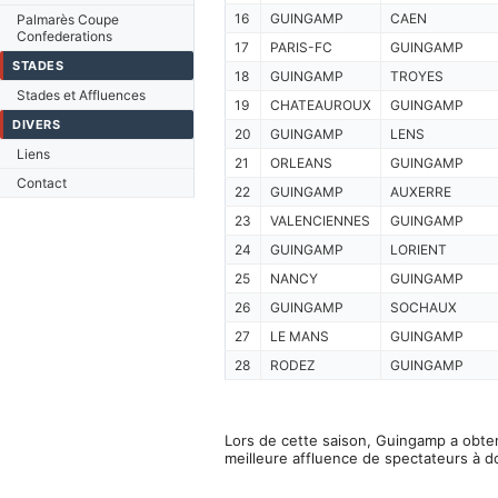
16
GUINGAMP
CAEN
Palmarès Coupe
Confederations
17
PARIS-FC
GUINGAMP
STADES
18
GUINGAMP
TROYES
Stades et Affluences
19
CHATEAUROUX
GUINGAMP
DIVERS
20
GUINGAMP
LENS
Liens
21
ORLEANS
GUINGAMP
Contact
22
GUINGAMP
AUXERRE
23
VALENCIENNES
GUINGAMP
24
GUINGAMP
LORIENT
25
NANCY
GUINGAMP
26
GUINGAMP
SOCHAUX
27
LE MANS
GUINGAMP
28
RODEZ
GUINGAMP
Lors de cette saison, Guingamp a obten
meilleure affluence de spectateurs à d