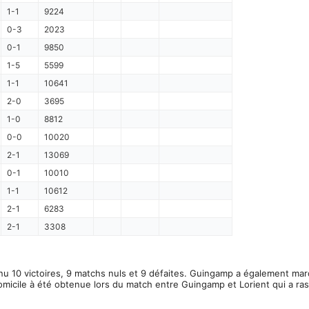
1-1
9224
0-3
2023
0-1
9850
1-5
5599
1-1
10641
2-0
3695
1-0
8812
0-0
10020
2-1
13069
0-1
10010
1-1
10612
2-1
6283
2-1
3308
u 10 victoires, 9 matchs nuls et 9 défaites. Guingamp a également mar
omicile à été obtenue lors du match entre Guingamp et Lorient qui a r