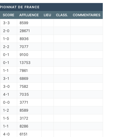
PIONNAT DE FRANCE
SCORE
AFFLUENCE
LIEU
CLASS.
COMMENTAIRES
3-3
8599
2-0
28671
1-0
8936
2-2
7077
0-1
9100
0-1
13753
1-1
7861
3-1
6869
3-0
7582
4-1
7035
0-0
3771
1-2
8589
1-5
3172
1-1
8286
4-0
6151