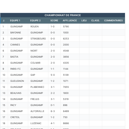
CHAMPIONNAT DE FRANCE
J.
EQUIPE 1
EQUIPE 2
SCORE
AFFLUENCE
LIEU
CLASS.
COMMENTAIRES
1
GUINGAMP
ROUEN
1-0
5790
2
BAYONNE
GUINGAMP
0-0
1000
3
GUINGAMP
STRASBOURG
0-0
6253
4
CANNES
GUINGAMP
0-0
2000
6
GUINGAMP
NIORT
2-0
4548
7
BASTIA
GUINGAMP
2-0
3856
8
GUINGAMP
COLMAR
2-0
4335
9
PARIS-FC
GUINGAMP
1-1
1144
10
GUINGAMP
GAP
5-0
5139
11
GUEUGNON
GUINGAMP
1-2
1071
12
GUINGAMP
PLABENNEC
3-1
7655
13
BEAUVAIS
GUINGAMP
2-2
1800
14
GUINGAMP
FREJUS
3-1
5319
15
PACY
GUINGAMP
0-1
896
16
GUINGAMP
ALFORVILLE
6-3
6489
17
CRETEIL
GUINGAMP
1-2
750
18
GUINGAMP
LUZENAC
4-1
8666