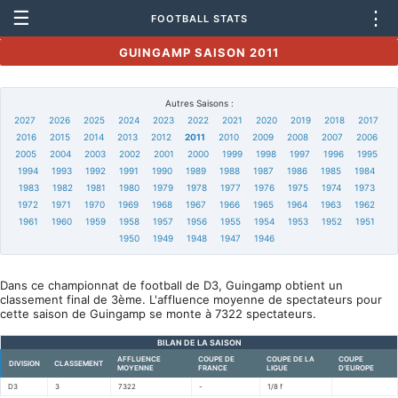
☰
⋮
FOOTBALL STATS
GUINGAMP SAISON 2011
Autres Saisons :
2027
2026
2025
2024
2023
2022
2021
2020
2019
2018
2017
2016
2015
2014
2013
2012
2011
2010
2009
2008
2007
2006
2005
2004
2003
2002
2001
2000
1999
1998
1997
1996
1995
1994
1993
1992
1991
1990
1989
1988
1987
1986
1985
1984
1983
1982
1981
1980
1979
1978
1977
1976
1975
1974
1973
1972
1971
1970
1969
1968
1967
1966
1965
1964
1963
1962
1961
1960
1959
1958
1957
1956
1955
1954
1953
1952
1951
1950
1949
1948
1947
1946
Dans ce championnat de football de D3, Guingamp obtient un
classement final de 3ème. L'affluence moyenne de spectateurs pour
cette saison de Guingamp se monte à 7322 spectateurs.
BILAN DE LA SAISON
AFFLUENCE
COUPE DE
COUPE DE LA
COUPE
DIVISION
CLASSEMENT
MOYENNE
FRANCE
LIGUE
D'EUROPE
D3
3
7322
-
1/8 f