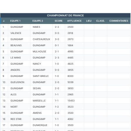
CHAMPIONNAT DE FRANCE
J.
EQUIPE 1
EQUIPE 2
SCORE
AFFLUENCE
LIEU
CLASS.
COMMENTAIRES
1
GUINGAMP
NIMES
2-2
2500
2
VALENCE
GUINGAMP
0-0
2918
3
GUINGAMP
CHATEAUROUX
3-0
2970
4
BEAUVAIS
GUINGAMP
0-1
1684
5
GUINGAMP
MULHOUSE
2-1
4995
6
LE MANS
GUINGAMP
2-3
4485
7
GUINGAMP
NANCY
1-0
4825
8
ANGERS
GUINGAMP
0-0
3855
9
GUINGAMP
SAINT-BRIEUC
1-0
8000
10
GUEUGNON
GUINGAMP
2-0
5039
11
GUINGAMP
SEDAN
2-0
3850
12
ALES
GUINGAMP
1-1
2965
13
GUINGAMP
MARSEILLE
1-1
15453
14
NIORT
GUINGAMP
1-2
3523
15
GUINGAMP
AMIENS
2-0
3500
16
RED STAR
GUINGAMP
1-1
4062
17
GUINGAMP
DUNKERQUE
1-0
3500