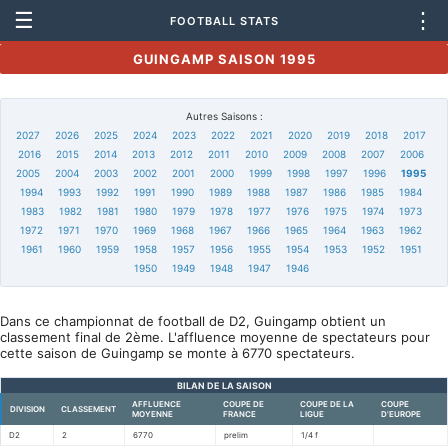
☰
⋮
FOOTBALL STATS
GUINGAMP SAISON 1995
Autres Saisons :
2027
2026
2025
2024
2023
2022
2021
2020
2019
2018
2017
2016
2015
2014
2013
2012
2011
2010
2009
2008
2007
2006
2005
2004
2003
2002
2001
2000
1999
1998
1997
1996
1995
1994
1993
1992
1991
1990
1989
1988
1987
1986
1985
1984
1983
1982
1981
1980
1979
1978
1977
1976
1975
1974
1973
1972
1971
1970
1969
1968
1967
1966
1965
1964
1963
1962
1961
1960
1959
1958
1957
1956
1955
1954
1953
1952
1951
1950
1949
1948
1947
1946
Dans ce championnat de football de D2, Guingamp obtient un
classement final de 2ème. L'affluence moyenne de spectateurs pour
cette saison de Guingamp se monte à 6770 spectateurs.
BILAN DE LA SAISON
AFFLUENCE
COUPE DE
COUPE DE LA
COUPE
DIVISION
CLASSEMENT
MOYENNE
FRANCE
LIGUE
D'EUROPE
D2
2
6770
prelim
1/4 f