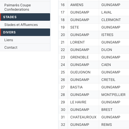
16
AMIENS
GUINGAMP
Palmarès Coupe
Confederations
17
GUINGAMP
LAVAL
STADES
18
GUINGAMP
CLERMONT
Stades et Affluences
19
SETE
GUINGAMP
DIVERS
20
GUINGAMP
ISTRES
Liens
21
LORIENT
GUINGAMP
Contact
22
GUINGAMP
DIJON
23
GRENOBLE
GUINGAMP
24
GUINGAMP
CAEN
25
GUEUGNON
GUINGAMP
26
GUINGAMP
CRETEIL
27
BASTIA
GUINGAMP
28
GUINGAMP
MONTPELLIER
29
LE HAVRE
GUINGAMP
30
GUINGAMP
BREST
31
CHATEAUROUX
GUINGAMP
32
GUINGAMP
REIMS