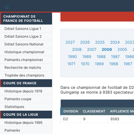
⌂
CHAMPIONNAT DE
FRANCE DE FOOTBALL
Détail Saisons Ligue 1
Détail Saisons Ligue 2
2027
2026
2025
2024
202
Détail Saisons National
2008
2007
2006
2005
Historique championnat
1990
1989
1988
1987
198
Palmarès championnat
1971
1970
1969
1968
1967
Recherche de matchs
Trophée des champions
COUPE DE FRANCE
Dans ce championnat de football de D2
Historique depuis 1918
Guingamp se monte à 9383 spectateur
Palmarès coupe
Statistiques
DIVISION
CLASSEMENT
AFFLUENCE M
COUPE DE LA LIGUE
D2
9
9383
Historique depuis 1995
Palmarès