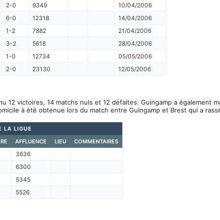
2-0
9349
10/04/2006
6-0
12318
14/04/2006
1-2
7882
21/04/2006
3-2
5618
28/04/2006
1-0
12734
05/05/2006
2-0
23130
12/05/2006
u 12 victoires, 14 matchs nuls et 12 défaites. Guingamp a également m
omicile à été obtenue lors du match entre Guingamp et Brest qui a ras
 LA LIGUE
RE
AFFLUENCE
LIEU
COMMENTAIRES
3636
6300
5345
5526