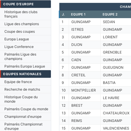
COUPE D'EUROPE
CHAM
Historique des clubs
J.
EQUIPE 1
EQUIPE 2
français
1
GUINGAMP
SEDAN
Ligue des champions
2
ISTRES
GUINGAMP
Coupe des coupes
3
GUINGAMP
LORIENT
Europa League
4
DIJON
GUINGAMP
Ligue Conference
5
GUINGAMP
GRENOBLE
Palmarès Ligue des
champions
6
CAEN
GUINGAMP
Palmarès Europa League
7
GUINGAMP
GUEUGNON
EQUIPES NATIONALES
8
CRETEIL
GUINGAMP
Equipe de france
9
GUINGAMP
BASTIA
Recherche de matchs
10
MONTPELLIER
GUINGAMP
Historique Coupe du
11
GUINGAMP
LE HAVRE
monde
12
BREST
GUINGAMP
Palmarès Coupe du monde
13
GUINGAMP
CHATEAUROUX
Championnat d'europe
14
REIMS
GUINGAMP
Palmarès Championnat
15
GUINGAMP
VALENCIENNES
d'europe