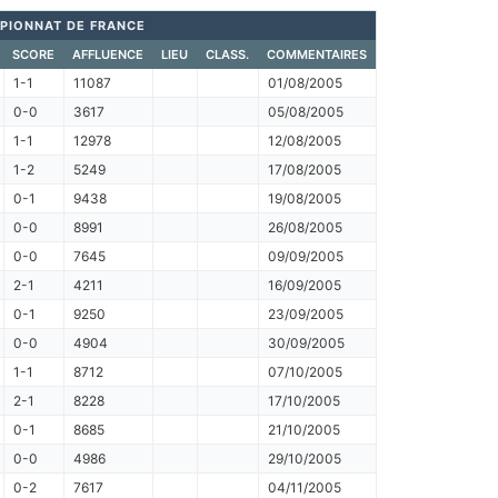
PIONNAT DE FRANCE
SCORE
AFFLUENCE
LIEU
CLASS.
COMMENTAIRES
1-1
11087
01/08/2005
0-0
3617
05/08/2005
1-1
12978
12/08/2005
1-2
5249
17/08/2005
0-1
9438
19/08/2005
0-0
8991
26/08/2005
0-0
7645
09/09/2005
2-1
4211
16/09/2005
0-1
9250
23/09/2005
0-0
4904
30/09/2005
1-1
8712
07/10/2005
2-1
8228
17/10/2005
0-1
8685
21/10/2005
0-0
4986
29/10/2005
0-2
7617
04/11/2005