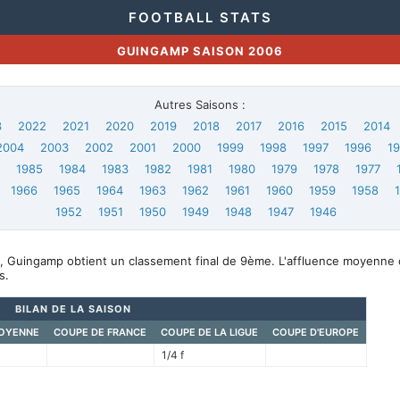
FOOTBALL STATS
GUINGAMP SAISON 2006
Autres Saisons :
3
2022
2021
2020
2019
2018
2017
2016
2015
2014
2004
2003
2002
2001
2000
1999
1998
1997
1996
1
6
1985
1984
1983
1982
1981
1980
1979
1978
1977
1966
1965
1964
1963
1962
1961
1960
1959
1958
1952
1951
1950
1949
1948
1947
1946
, Guingamp obtient un classement final de 9ème. L'affluence moyenne 
s.
BILAN DE LA SAISON
OYENNE
COUPE DE FRANCE
COUPE DE LA LIGUE
COUPE D'EUROPE
1/4 f