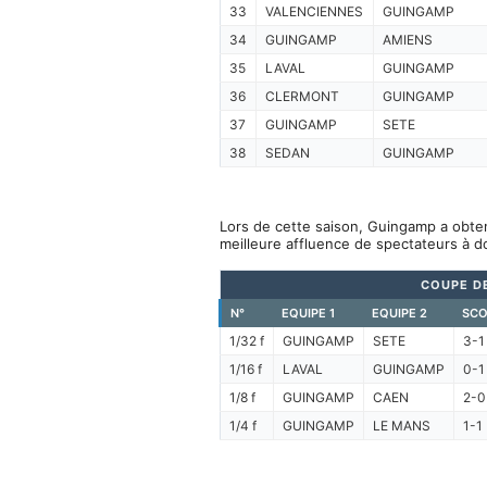
33
VALENCIENNES
GUINGAMP
34
GUINGAMP
AMIENS
35
LAVAL
GUINGAMP
36
CLERMONT
GUINGAMP
37
GUINGAMP
SETE
38
SEDAN
GUINGAMP
Lors de cette saison, Guingamp a obten
meilleure affluence de spectateurs à d
COUPE DE
N°
EQUIPE 1
EQUIPE 2
SCO
1/32 f
GUINGAMP
SETE
3-1
1/16 f
LAVAL
GUINGAMP
0-1
1/8 f
GUINGAMP
CAEN
2-0
1/4 f
GUINGAMP
LE MANS
1-1