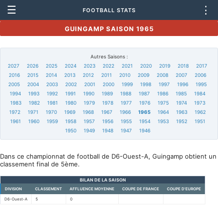
☰
⋮
FOOTBALL STATS
GUINGAMP SAISON 1965
Autres Saisons :
2027
2026
2025
2024
2023
2022
2021
2020
2019
2018
2017
2016
2015
2014
2013
2012
2011
2010
2009
2008
2007
2006
2005
2004
2003
2002
2001
2000
1999
1998
1997
1996
1995
1994
1993
1992
1991
1990
1989
1988
1987
1986
1985
1984
1983
1982
1981
1980
1979
1978
1977
1976
1975
1974
1973
1972
1971
1970
1969
1968
1967
1966
1965
1964
1963
1962
1961
1960
1959
1958
1957
1956
1955
1954
1953
1952
1951
1950
1949
1948
1947
1946
Dans ce championnat de football de D6-Ouest-A, Guingamp obtient un
classement final de 5ème.
BILAN DE LA SAISON
DIVISION
CLASSEMENT
AFFLUENCE MOYENNE
COUPE DE FRANCE
COUPE D'EUROPE
D6-Ouest-A
5
0