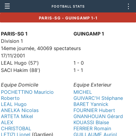
☰
⋮
FOOTBALL STATS
PARIS-SG - GUINGAMP 1-1
PARIS-SG 1
GUINGAMP 1
Division 1
14eme journée, 40069 spectateurs
17/11/2001
LEAL Hugo (57')
1 - 0
SACI Hakim (88')
1 - 1
Equipe Domicile
Equipe Exterieur
POCHETTINO Mauricio
MICHEL
Roberto
GUIVARC'H Stéphane
LEAL Hugo
BARET Yannick
ANELKA Nicolas
FOURNIER Hubert
ARTETA Mikel
GNANHOUAN Gérard
ALEX
KOUASSI Blaise
CHRISTOBAL
FERRIER Romain
LETIZI Lionel
(Gardien)
GUILLAUME Auriol