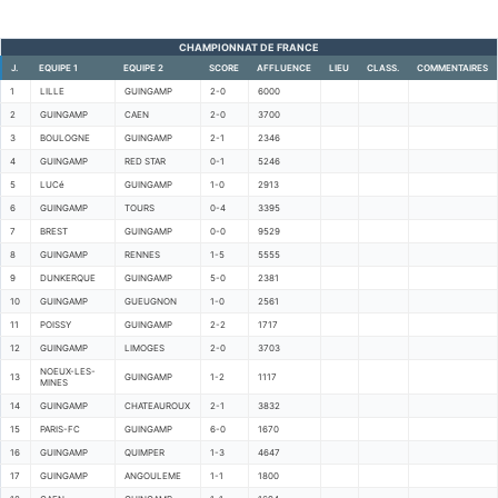
CHAMPIONNAT DE FRANCE
J.
EQUIPE 1
EQUIPE 2
SCORE
AFFLUENCE
LIEU
CLASS.
COMMENTAIRES
1
LILLE
GUINGAMP
2-0
6000
2
GUINGAMP
CAEN
2-0
3700
3
BOULOGNE
GUINGAMP
2-1
2346
4
GUINGAMP
RED STAR
0-1
5246
5
LUCé
GUINGAMP
1-0
2913
6
GUINGAMP
TOURS
0-4
3395
7
BREST
GUINGAMP
0-0
9529
8
GUINGAMP
RENNES
1-5
5555
9
DUNKERQUE
GUINGAMP
5-0
2381
10
GUINGAMP
GUEUGNON
1-0
2561
11
POISSY
GUINGAMP
2-2
1717
12
GUINGAMP
LIMOGES
2-0
3703
NOEUX-LES-
13
GUINGAMP
1-2
1117
MINES
14
GUINGAMP
CHATEAUROUX
2-1
3832
15
PARIS-FC
GUINGAMP
6-0
1670
16
GUINGAMP
QUIMPER
1-3
4647
17
GUINGAMP
ANGOULEME
1-1
1800