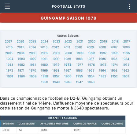
☰
⋮
FOOTBALL STATS
GUINGAMP SAISON 1978
Autres Saisons :
2027
2026
2025
2024
2023
2022
2021
2020
2019
2018
2017
2016
2015
2014
2013
2012
2011
2010
2009
2008
2007
2006
2005
2004
2003
2002
2001
2000
1999
1998
1997
1996
1995
1994
1993
1992
1991
1990
1989
1988
1987
1986
1985
1984
1983
1982
1981
1980
1979
1978
1977
1976
1975
1974
1973
1972
1971
1970
1969
1968
1967
1966
1965
1964
1963
1962
1961
1960
1959
1958
1957
1956
1955
1954
1953
1952
1951
1950
1949
1948
1947
1946
Dans ce championnat de football de D2-B, Guingamp obtient un
classement final de 14ème. L'affluence moyenne de spectateurs pour
cette saison de Guingamp se monte à 3640 spectateurs.
BILAN DE LA SAISON
DIVISION
CLASSEMENT
AFFLUENCE MOYENNE
COUPE DE FRANCE
COUPE D'EUROPE
D2-B
14
3640
1/32 f