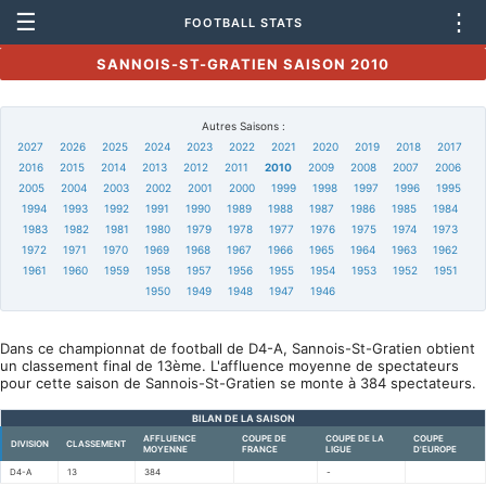
☰
⋮
FOOTBALL STATS
SANNOIS-ST-GRATIEN SAISON 2010
Autres Saisons :
2027
2026
2025
2024
2023
2022
2021
2020
2019
2018
2017
2016
2015
2014
2013
2012
2011
2010
2009
2008
2007
2006
2005
2004
2003
2002
2001
2000
1999
1998
1997
1996
1995
1994
1993
1992
1991
1990
1989
1988
1987
1986
1985
1984
1983
1982
1981
1980
1979
1978
1977
1976
1975
1974
1973
1972
1971
1970
1969
1968
1967
1966
1965
1964
1963
1962
1961
1960
1959
1958
1957
1956
1955
1954
1953
1952
1951
1950
1949
1948
1947
1946
Dans ce championnat de football de D4-A, Sannois-St-Gratien obtient
un classement final de 13ème. L'affluence moyenne de spectateurs
pour cette saison de Sannois-St-Gratien se monte à 384 spectateurs.
BILAN DE LA SAISON
AFFLUENCE
COUPE DE
COUPE DE LA
COUPE
DIVISION
CLASSEMENT
MOYENNE
FRANCE
LIGUE
D'EUROPE
D4-A
13
384
-