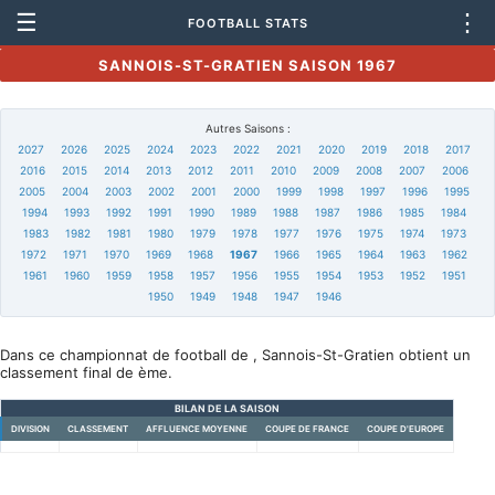
☰
⋮
FOOTBALL STATS
SANNOIS-ST-GRATIEN SAISON 1967
Autres Saisons :
2027
2026
2025
2024
2023
2022
2021
2020
2019
2018
2017
2016
2015
2014
2013
2012
2011
2010
2009
2008
2007
2006
2005
2004
2003
2002
2001
2000
1999
1998
1997
1996
1995
1994
1993
1992
1991
1990
1989
1988
1987
1986
1985
1984
1983
1982
1981
1980
1979
1978
1977
1976
1975
1974
1973
1972
1971
1970
1969
1968
1967
1966
1965
1964
1963
1962
1961
1960
1959
1958
1957
1956
1955
1954
1953
1952
1951
1950
1949
1948
1947
1946
Dans ce championnat de football de , Sannois-St-Gratien obtient un
classement final de ème.
BILAN DE LA SAISON
DIVISION
CLASSEMENT
AFFLUENCE MOYENNE
COUPE DE FRANCE
COUPE D'EUROPE