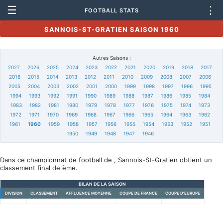
☰
⋮
FOOTBALL STATS
SANNOIS-ST-GRATIEN SAISON 1960
Autres Saisons :
2027
2026
2025
2024
2023
2022
2021
2020
2019
2018
2017
2016
2015
2014
2013
2012
2011
2010
2009
2008
2007
2006
2005
2004
2003
2002
2001
2000
1999
1998
1997
1996
1995
1994
1993
1992
1991
1990
1989
1988
1987
1986
1985
1984
1983
1982
1981
1980
1979
1978
1977
1976
1975
1974
1973
1972
1971
1970
1969
1968
1967
1966
1965
1964
1963
1962
1961
1960
1959
1958
1957
1956
1955
1954
1953
1952
1951
1950
1949
1948
1947
1946
Dans ce championnat de football de , Sannois-St-Gratien obtient un
classement final de ème.
BILAN DE LA SAISON
DIVISION
CLASSEMENT
AFFLUENCE MOYENNE
COUPE DE FRANCE
COUPE D'EUROPE