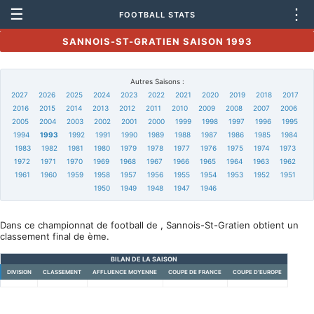
☰
⋮
FOOTBALL STATS
SANNOIS-ST-GRATIEN SAISON 1993
Autres Saisons :
2027
2026
2025
2024
2023
2022
2021
2020
2019
2018
2017
2016
2015
2014
2013
2012
2011
2010
2009
2008
2007
2006
2005
2004
2003
2002
2001
2000
1999
1998
1997
1996
1995
1994
1993
1992
1991
1990
1989
1988
1987
1986
1985
1984
1983
1982
1981
1980
1979
1978
1977
1976
1975
1974
1973
1972
1971
1970
1969
1968
1967
1966
1965
1964
1963
1962
1961
1960
1959
1958
1957
1956
1955
1954
1953
1952
1951
1950
1949
1948
1947
1946
Dans ce championnat de football de , Sannois-St-Gratien obtient un
classement final de ème.
BILAN DE LA SAISON
DIVISION
CLASSEMENT
AFFLUENCE MOYENNE
COUPE DE FRANCE
COUPE D'EUROPE