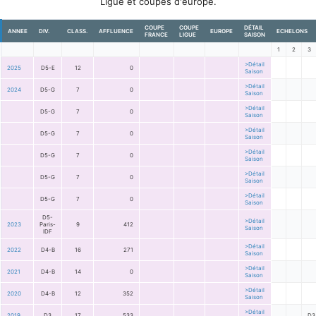
Ligue et coupes d'europe.
COUPE
COUPE
DÉTAIL
ANNEE
DIV.
CLASS.
AFFLUENCE
EUROPE
ECHELONS
FRANCE
LIGUE
SAISON
1
2
3
>Détail
2025
D5-E
12
0
Saison
>Détail
2024
D5-G
7
0
Saison
>Détail
D5-G
7
0
Saison
>Détail
D5-G
7
0
Saison
>Détail
D5-G
7
0
Saison
>Détail
D5-G
7
0
Saison
>Détail
D5-G
7
0
Saison
D5-
>Détail
2023
Paris-
9
412
Saison
IDF
>Détail
2022
D4-B
16
271
Saison
>Détail
2021
D4-B
14
0
Saison
>Détail
2020
D4-B
12
352
Saison
>Détail
2019
D3
17
533
D3