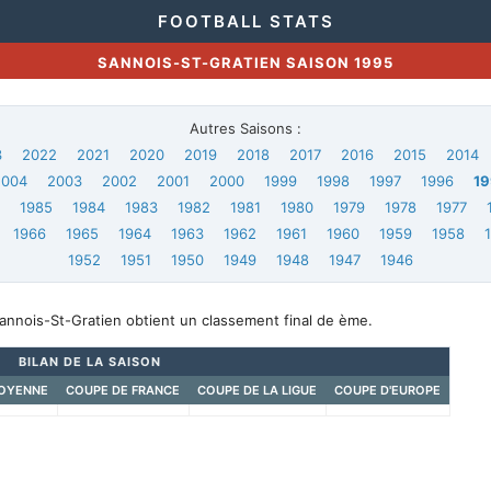
FOOTBALL STATS
SANNOIS-ST-GRATIEN SAISON 1995
Autres Saisons :
3
2022
2021
2020
2019
2018
2017
2016
2015
2014
2004
2003
2002
2001
2000
1999
1998
1997
1996
19
6
1985
1984
1983
1982
1981
1980
1979
1978
1977
1966
1965
1964
1963
1962
1961
1960
1959
1958
1952
1951
1950
1949
1948
1947
1946
annois-St-Gratien obtient un classement final de ème.
BILAN DE LA SAISON
OYENNE
COUPE DE FRANCE
COUPE DE LA LIGUE
COUPE D'EUROPE