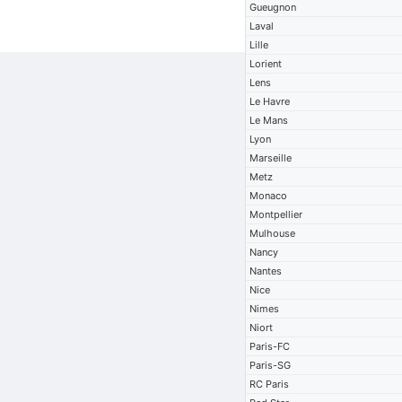
Gueugnon
Laval
Lille
Lorient
Lens
Le Havre
Le Mans
Lyon
Marseille
Metz
Monaco
Montpellier
Mulhouse
Nancy
Nantes
Nice
Nimes
Niort
Paris-FC
Paris-SG
RC Paris