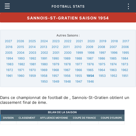
☰
⋮
FOOTBALL STATS
SANNOIS-ST-GRATIEN SAISON 1954
Autres Saisons :
2027
2026
2025
2024
2023
2022
2021
2020
2019
2018
2017
2016
2015
2014
2013
2012
2011
2010
2009
2008
2007
2006
2005
2004
2003
2002
2001
2000
1999
1998
1997
1996
1995
1994
1993
1992
1991
1990
1989
1988
1987
1986
1985
1984
1983
1982
1981
1980
1979
1978
1977
1976
1975
1974
1973
1972
1971
1970
1969
1968
1967
1966
1965
1964
1963
1962
1961
1960
1959
1958
1957
1956
1955
1954
1953
1952
1951
1950
1949
1948
1947
1946
Dans ce championnat de football de , Sannois-St-Gratien obtient un
classement final de ème.
BILAN DE LA SAISON
DIVISION
CLASSEMENT
AFFLUENCE MOYENNE
COUPE DE FRANCE
COUPE D'EUROPE