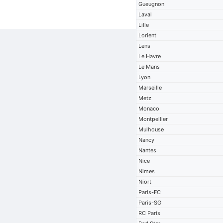
Gueugnon
Laval
Lille
Lorient
Lens
Le Havre
Le Mans
Lyon
Marseille
Metz
Monaco
Montpellier
Mulhouse
Nancy
Nantes
Nice
Nimes
Niort
Paris-FC
Paris-SG
RC Paris