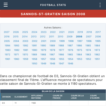
☰
⋮
FOOTBALL STATS
SANNOIS-ST-GRATIEN SAISON 2008
Autres Saisons :
2027
2026
2025
2024
2023
2022
2021
2020
2019
2018
2017
2016
2015
2014
2013
2012
2011
2010
2009
2008
2007
2006
2005
2004
2003
2002
2001
2000
1999
1998
1997
1996
1995
1994
1993
1992
1991
1990
1989
1988
1987
1986
1985
1984
1983
1982
1981
1980
1979
1978
1977
1976
1975
1974
1973
1972
1971
1970
1969
1968
1967
1966
1965
1964
1963
1962
1961
1960
1959
1958
1957
1956
1955
1954
1953
1952
1951
1950
1949
1948
1947
1946
Dans ce championnat de football de D3, Sannois-St-Gratien obtient un
classement final de 11ème. L'affluence moyenne de spectateurs pour
cette saison de Sannois-St-Gratien se monte à 1180 spectateurs.
BILAN DE LA SAISON
AFFLUENCE
COUPE DE
COUPE DE LA
COUPE
DIVISION
CLASSEMENT
MOYENNE
FRANCE
LIGUE
D'EUROPE
D3
11
1180