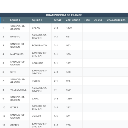
CHAMPIONNAT DE FRANCE
J.
EQUIPE 1
EQUIPE 2
SCORE
AFFLUENCE
LIEU
CLASS.
COMMENTAIRES
SANNOIS-ST-
1
CALAIS
3-2
1200
GRATIEN
SANNOIS-ST-
2
PARIS-FC
1-3
631
GRATIEN
SANNOIS-ST-
3
ROMORANTIN
2-1
953
GRATIEN
SANNOIS-ST-
4
MARTIGUES
2-1
350
GRATIEN
SANNOIS-ST-
5
LOUHANS
0-1
1331
GRATIEN
SANNOIS-ST-
6
SETE
4-0
500
GRATIEN
SANNOIS-ST-
7
TOURS
0-1
975
GRATIEN
SANNOIS-ST-
8
VILLEMOMBLE
1-1
600
GRATIEN
SANNOIS-ST-
9
LAVAL
0-3
1250
GRATIEN
SANNOIS-ST-
10
ISTRES
3-2
2311
GRATIEN
SANNOIS-ST-
11
VANNES
1-3
961
GRATIEN
SANNOIS-ST-
12
CRETEIL
2-0
700
GRATIEN