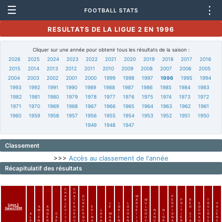
☰
⋮
FOOTBALL STATS
RESULTATS DE LA LIGUE 2 EN 1996
Cliquer sur une année pour obtenir tous les résultats de la saison :
2026
2025
2024
2023
2022
2021
2020
2019
2018
2017
2016
2015
2014
2013
2012
2011
2010
2009
2008
2007
2006
2005
2004
2003
2002
2001
2000
1999
1998
1997
1996
1995
1994
1993
1992
1991
1990
1989
1988
1987
1986
1985
1984
1983
1982
1981
1980
1979
1978
1977
1976
1975
1974
1973
1972
1971
1970
1969
1968
1967
1966
1965
1964
1963
1962
1961
1960
1959
1958
1957
1956
1955
1954
1953
1952
1951
1950
1949
1948
1947
Classement
>>>
Accès au classement de l'année
Récapitulatif des résultats
C
C
H
H
A
A
D
M
P
R
T
U
A
M
E
P
R
T
L
E
N
L
L
L
R
U
R
O
E
S
O
V
Ligue 2
A
A
E
A
K
E
E
O
O
S
L
P
I
D
O
U
A
Saison1996
M
N
V
U
E
P
L
R
U
E
H
N
N
I
T
C
L
L
A
I
G
C
I
R
R
I
A
M
I
H
I
O
A
I
G
I
S
H
O
E
L
E
E
A
L
O
Q
N
V
A
E
A
L
U
N
O
N
E
T
A
U
N
E
N
R
E
L
U
U
A
A
N
N
N
L
S
C
R
A
R
A
U
S
C