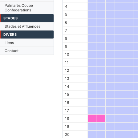
Palmarès Coupe
4
Confederations
5
STADES
6
Stades et Affluences
7
DIVERS
8
Liens
9
Contact
10
11
12
13
14
15
16
17
18
19
20