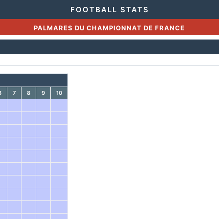
FOOTBALL STATS
PALMARES DU CHAMPIONNAT DE FRANCE
6
7
8
9
10