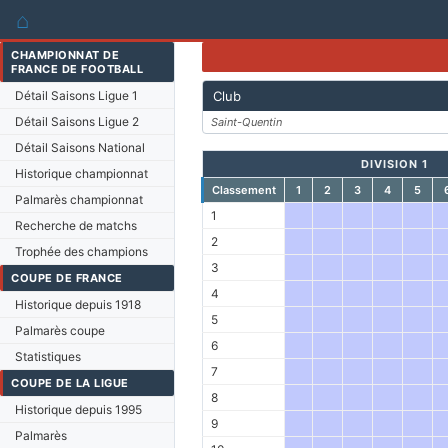
⌂
CHAMPIONNAT DE
FRANCE DE FOOTBALL
Détail Saisons Ligue 1
Club
Détail Saisons Ligue 2
Saint-Quentin
Détail Saisons National
DIVISION 1
Historique championnat
Classement
1
2
3
4
5
Palmarès championnat
1
Recherche de matchs
2
Trophée des champions
3
COUPE DE FRANCE
4
Historique depuis 1918
5
Palmarès coupe
6
Statistiques
7
COUPE DE LA LIGUE
8
Historique depuis 1995
9
Palmarès