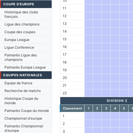
10
COUPE D'EUROPE
11
Historique des clubs
12
français
13
Ligue des champions
14
Coupe des coupes
15
Europa League
16
Ligue Conference
17
Palmarès Ligue des
champions
18
Palmarès Europa League
19
EQUIPES NATIONALES
20
Equipe de france
21
Recherche de matchs
22
Historique Coupe du
DIVISION 2
monde
Classement
1
2
3
4
5
Palmarès Coupe du monde
1
Championnat d'europe
2
Palmarès Championnat
d'europe
3