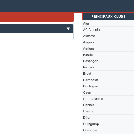
PRINCIPAUX CLUBS
Alès
▼
AC Ajaccio
Auxerre
Angers
Amiens
Bastia
Besançon
Beziers
Brest
Bordeaux
Boulogne
Caen
Chateauroux
Cannes
Clermont
Dijon
Guingamp
Grenoble