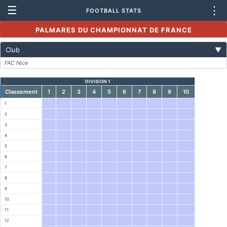
☰
⋮
FOOTBALL STATS
PALMARES DU CHAMPIONNAT DE FRANCE
Club
▼
FAC Nice
DIVISION 1
Classement
1
2
3
4
5
6
7
8
9
10
1
2
3
4
5
6
7
8
9
10
11
12