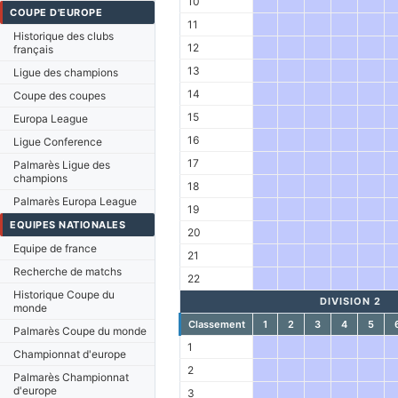
10
COUPE D'EUROPE
11
Historique des clubs
12
français
13
Ligue des champions
14
Coupe des coupes
15
Europa League
16
Ligue Conference
17
Palmarès Ligue des
champions
18
Palmarès Europa League
19
EQUIPES NATIONALES
20
Equipe de france
21
Recherche de matchs
22
Historique Coupe du
DIVISION 2
monde
Classement
1
2
3
4
5
Palmarès Coupe du monde
1
Championnat d'europe
2
Palmarès Championnat
d'europe
3