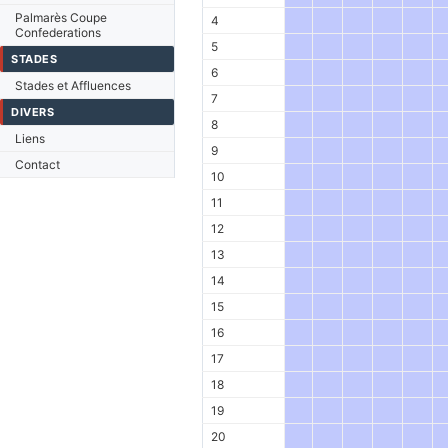
Palmarès Coupe
4
Confederations
5
STADES
6
Stades et Affluences
7
DIVERS
8
Liens
9
Contact
10
11
12
13
14
15
16
17
18
19
20