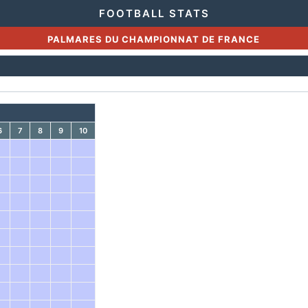
FOOTBALL STATS
PALMARES DU CHAMPIONNAT DE FRANCE
6
7
8
9
10