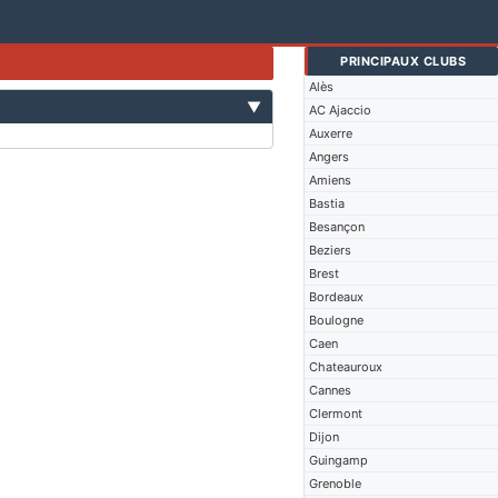
PRINCIPAUX CLUBS
Alès
▼
AC Ajaccio
Auxerre
Angers
Amiens
Bastia
Besançon
Beziers
Brest
Bordeaux
Boulogne
Caen
Chateauroux
Cannes
Clermont
Dijon
Guingamp
Grenoble