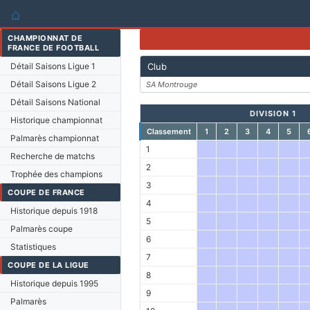
⌂
CHAMPIONNAT DE
FRANCE DE FOOTBALL
Détail Saisons Ligue 1
Club
Détail Saisons Ligue 2
SA Montrouge
Détail Saisons National
DIVISION 1
Historique championnat
Classement
1
2
3
4
5
Palmarès championnat
1
Recherche de matchs
2
Trophée des champions
3
COUPE DE FRANCE
4
Historique depuis 1918
5
Palmarès coupe
6
Statistiques
7
COUPE DE LA LIGUE
8
Historique depuis 1995
9
Palmarès