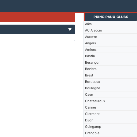
PRINCIPAUX CLUBS
Alès
▼
AC Ajaccio
Auxerre
Angers
Amiens
Bastia
Besançon
Beziers
Brest
Bordeaux
Boulogne
Caen
Chateauroux
Cannes
Clermont
Dijon
Guingamp
Grenoble