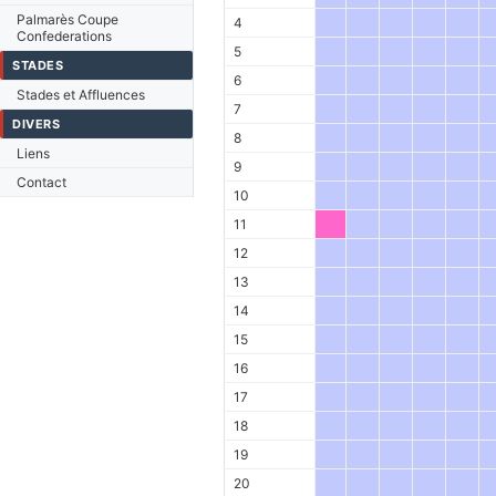
Palmarès Coupe
4
Confederations
5
STADES
6
Stades et Affluences
7
DIVERS
8
Liens
9
Contact
10
11
12
13
14
15
16
17
18
19
20