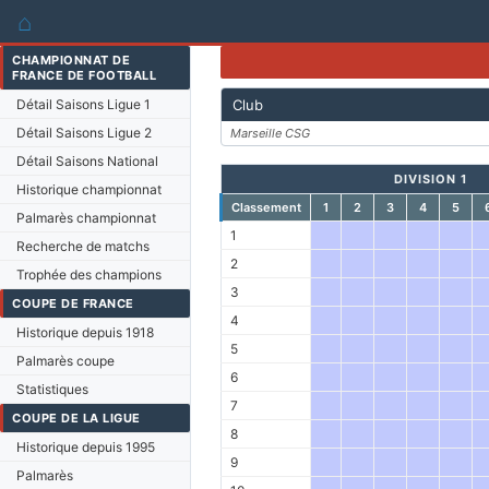
⌂
CHAMPIONNAT DE
FRANCE DE FOOTBALL
Détail Saisons Ligue 1
Club
Détail Saisons Ligue 2
Marseille CSG
Détail Saisons National
DIVISION 1
Historique championnat
Classement
1
2
3
4
5
Palmarès championnat
1
Recherche de matchs
2
Trophée des champions
3
COUPE DE FRANCE
4
Historique depuis 1918
5
Palmarès coupe
6
Statistiques
7
COUPE DE LA LIGUE
8
Historique depuis 1995
9
Palmarès