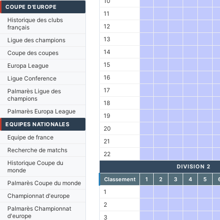
10
COUPE D'EUROPE
11
Historique des clubs
12
français
13
Ligue des champions
14
Coupe des coupes
15
Europa League
16
Ligue Conference
17
Palmarès Ligue des
champions
18
Palmarès Europa League
19
EQUIPES NATIONALES
20
Equipe de france
21
Recherche de matchs
22
Historique Coupe du
DIVISION 2
monde
Classement
1
2
3
4
5
Palmarès Coupe du monde
1
Championnat d'europe
2
Palmarès Championnat
d'europe
3