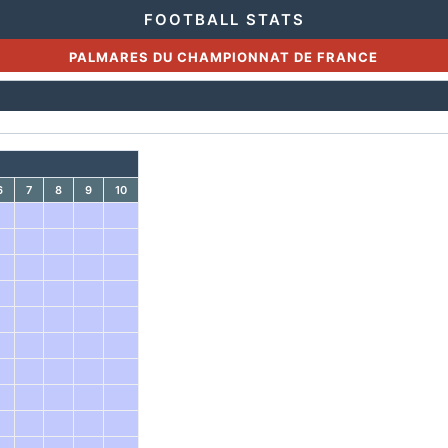
FOOTBALL STATS
PALMARES DU CHAMPIONNAT DE FRANCE
6
7
8
9
10