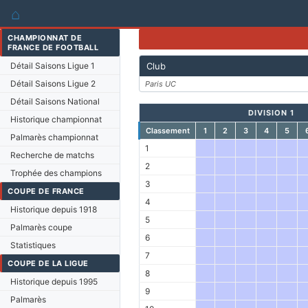
⌂
CHAMPIONNAT DE
FRANCE DE FOOTBALL
Détail Saisons Ligue 1
Club
Détail Saisons Ligue 2
Paris UC
Détail Saisons National
DIVISION 1
Historique championnat
Classement
1
2
3
4
5
Palmarès championnat
1
Recherche de matchs
2
Trophée des champions
3
COUPE DE FRANCE
4
Historique depuis 1918
5
Palmarès coupe
6
Statistiques
7
COUPE DE LA LIGUE
8
Historique depuis 1995
9
Palmarès