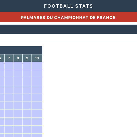
FOOTBALL STATS
PALMARES DU CHAMPIONNAT DE FRANCE
6
7
8
9
10