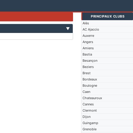
PRINCIPAUX CLUBS
Alès
▼
AC Ajaccio
Auxerre
Angers
Amiens
Bastia
Besançon
Beziers
Brest
Bordeaux
Boulogne
Caen
Chateauroux
Cannes
Clermont
Dijon
Guingamp
Grenoble