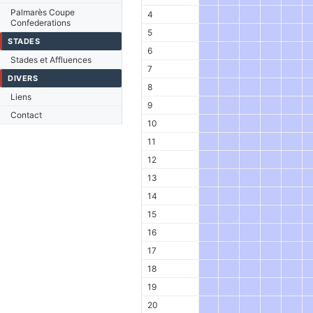
Palmarès Coupe
4
Confederations
5
STADES
6
Stades et Affluences
7
DIVERS
8
Liens
9
Contact
10
11
12
13
14
15
16
17
18
19
20