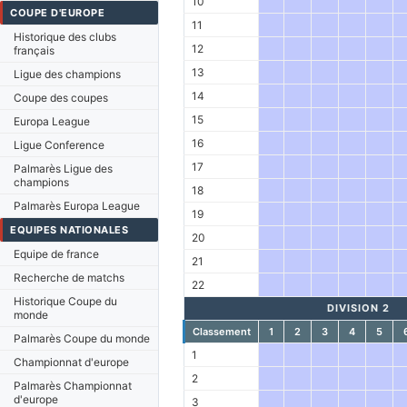
10
COUPE D'EUROPE
11
Historique des clubs
12
français
13
Ligue des champions
14
Coupe des coupes
15
Europa League
16
Ligue Conference
17
Palmarès Ligue des
champions
18
Palmarès Europa League
19
EQUIPES NATIONALES
20
Equipe de france
21
Recherche de matchs
22
Historique Coupe du
DIVISION 2
monde
Classement
1
2
3
4
5
Palmarès Coupe du monde
1
Championnat d'europe
2
Palmarès Championnat
d'europe
3