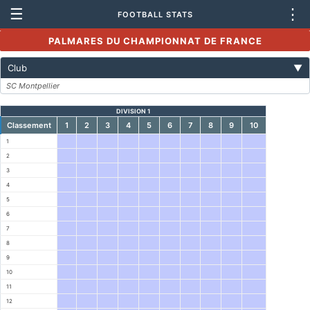
☰
⋮
FOOTBALL STATS
PALMARES DU CHAMPIONNAT DE FRANCE
Club
▼
SC Montpellier
DIVISION 1
Classement
1
2
3
4
5
6
7
8
9
10
1
2
3
4
5
6
7
8
9
10
11
12