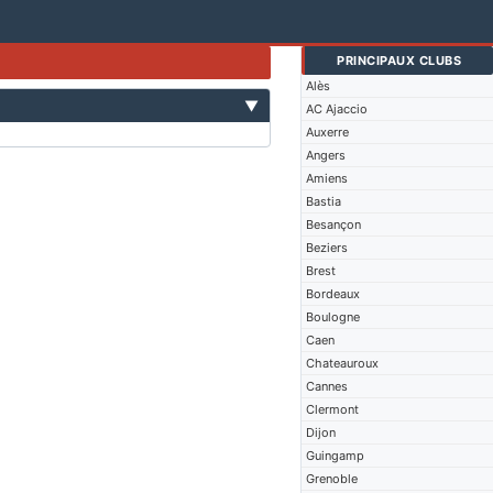
PRINCIPAUX CLUBS
Alès
▼
AC Ajaccio
Auxerre
Angers
Amiens
Bastia
Besançon
Beziers
Brest
Bordeaux
Boulogne
Caen
Chateauroux
Cannes
Clermont
Dijon
Guingamp
Grenoble