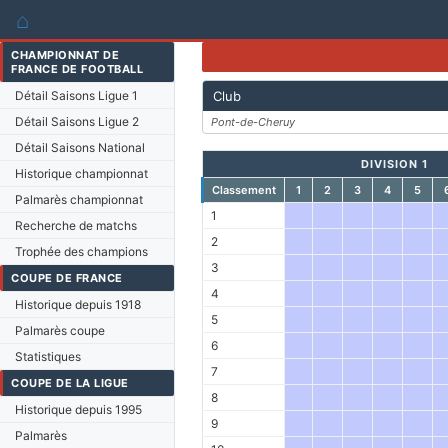
⌂
CHAMPIONNAT DE
FRANCE DE FOOTBALL
Détail Saisons Ligue 1
Club
Détail Saisons Ligue 2
Pont-de-Cheruy
Détail Saisons National
DIVISION 1
Historique championnat
Classement
1
2
3
4
5
Palmarès championnat
1
Recherche de matchs
2
Trophée des champions
3
COUPE DE FRANCE
4
Historique depuis 1918
5
Palmarès coupe
6
Statistiques
7
COUPE DE LA LIGUE
8
Historique depuis 1995
9
Palmarès