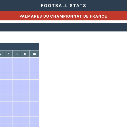
FOOTBALL STATS
PALMARES DU CHAMPIONNAT DE FRANCE
6
7
8
9
10