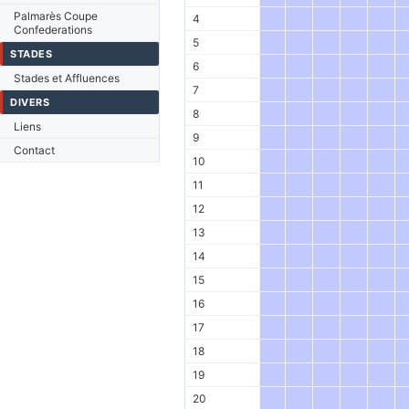
Palmarès Coupe
4
Confederations
5
STADES
6
Stades et Affluences
7
DIVERS
8
Liens
9
Contact
10
11
12
13
14
15
16
17
18
19
20