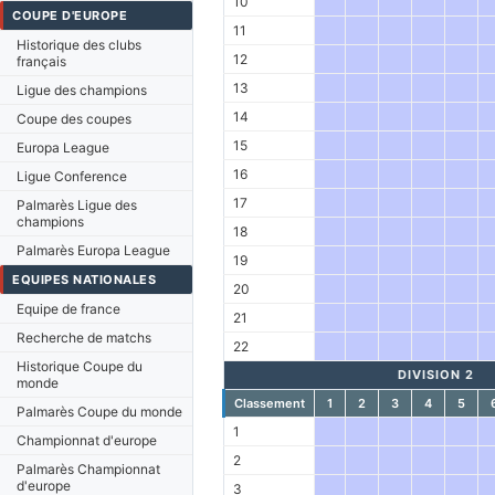
10
COUPE D'EUROPE
11
Historique des clubs
12
français
13
Ligue des champions
14
Coupe des coupes
15
Europa League
16
Ligue Conference
17
Palmarès Ligue des
champions
18
Palmarès Europa League
19
EQUIPES NATIONALES
20
Equipe de france
21
Recherche de matchs
22
Historique Coupe du
DIVISION 2
monde
Classement
1
2
3
4
5
Palmarès Coupe du monde
1
Championnat d'europe
2
Palmarès Championnat
d'europe
3