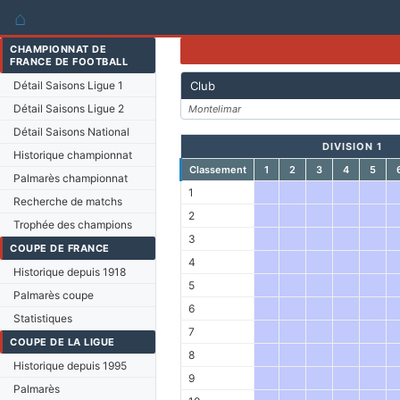
⌂
CHAMPIONNAT DE
FRANCE DE FOOTBALL
Détail Saisons Ligue 1
Club
Détail Saisons Ligue 2
Montelimar
Détail Saisons National
DIVISION 1
Historique championnat
Classement
1
2
3
4
5
Palmarès championnat
1
Recherche de matchs
2
Trophée des champions
3
COUPE DE FRANCE
4
Historique depuis 1918
5
Palmarès coupe
6
Statistiques
7
COUPE DE LA LIGUE
8
Historique depuis 1995
9
Palmarès