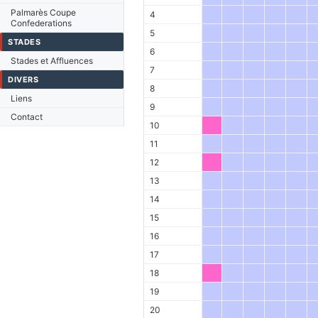
Palmarès Coupe
4
Confederations
5
STADES
6
Stades et Affluences
7
DIVERS
8
Liens
9
Contact
10
11
12
13
14
15
16
17
18
19
20