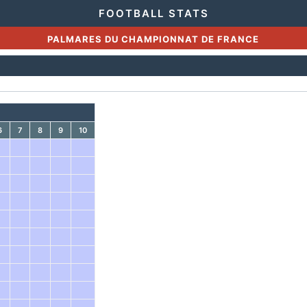
FOOTBALL STATS
PALMARES DU CHAMPIONNAT DE FRANCE
6
7
8
9
10