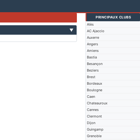
PRINCIPAUX CLUBS
Alès
▼
AC Ajaccio
Auxerre
Angers
Amiens
Bastia
Besançon
Beziers
Brest
Bordeaux
Boulogne
Caen
Chateauroux
Cannes
Clermont
Dijon
Guingamp
Grenoble