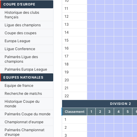
10
COUPE D'EUROPE
11
Historique des clubs
12
français
13
Ligue des champions
14
Coupe des coupes
15
Europa League
16
Ligue Conference
17
Palmarès Ligue des
champions
18
Palmarès Europa League
19
EQUIPES NATIONALES
20
Equipe de france
21
Recherche de matchs
22
Historique Coupe du
DIVISION 2
monde
Classement
1
2
3
4
5
Palmarès Coupe du monde
1
Championnat d'europe
2
Palmarès Championnat
d'europe
3