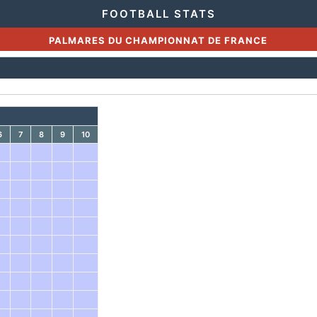
FOOTBALL STATS
PALMARES DU CHAMPIONNAT DE FRANCE
6
7
8
9
10