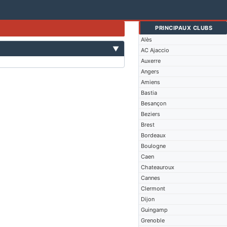
PRINCIPAUX CLUBS
Alès
▼
AC Ajaccio
Auxerre
Angers
Amiens
Bastia
Besançon
Beziers
Brest
Bordeaux
Boulogne
Caen
Chateauroux
Cannes
Clermont
Dijon
Guingamp
Grenoble