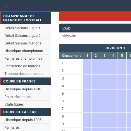
⌂
CHAMPIONNAT DE
FRANCE DE FOOTBALL
Détail Saisons Ligue 1
Club
Détail Saisons Ligue 2
Abbeville
Détail Saisons National
DIVISION 1
Historique championnat
Classement
1
2
3
4
5
Palmarès championnat
1
Recherche de matchs
2
Trophée des champions
3
COUPE DE FRANCE
4
Historique depuis 1918
5
Palmarès coupe
6
Statistiques
7
COUPE DE LA LIGUE
8
Historique depuis 1995
9
Palmarès