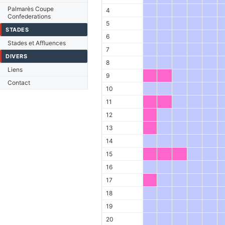
Palmarès Coupe
4
Confederations
5
STADES
6
Stades et Affluences
7
DIVERS
8
Liens
9
Contact
10
11
12
13
14
15
16
17
18
19
20