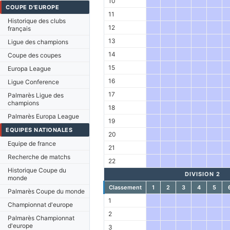
10
COUPE D'EUROPE
11
Historique des clubs
12
français
13
Ligue des champions
14
Coupe des coupes
15
Europa League
16
Ligue Conference
17
Palmarès Ligue des
champions
18
Palmarès Europa League
19
EQUIPES NATIONALES
20
Equipe de france
21
Recherche de matchs
22
Historique Coupe du
DIVISION 2
monde
Classement
1
2
3
4
5
Palmarès Coupe du monde
1
Championnat d'europe
2
Palmarès Championnat
d'europe
3