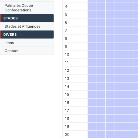
Palmarès Coupe
4
Confederations
5
STADES
6
Stades et Affluences
7
DIVERS
8
Liens
9
Contact
10
11
12
13
14
15
16
17
18
19
20