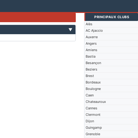
PRINCIPAUX CLUBS
Alès
▼
AC Ajaccio
Auxerre
Angers
Amiens
Bastia
Besançon
Beziers
Brest
Bordeaux
Boulogne
Caen
Chateauroux
Cannes
Clermont
Dijon
Guingamp
Grenoble