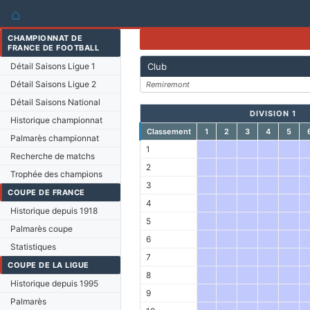
⌂
CHAMPIONNAT DE
FRANCE DE FOOTBALL
Détail Saisons Ligue 1
Club
Détail Saisons Ligue 2
Remiremont
Détail Saisons National
DIVISION 1
Historique championnat
Classement
1
2
3
4
5
Palmarès championnat
1
Recherche de matchs
2
Trophée des champions
3
COUPE DE FRANCE
4
Historique depuis 1918
5
Palmarès coupe
6
Statistiques
7
COUPE DE LA LIGUE
8
Historique depuis 1995
9
Palmarès