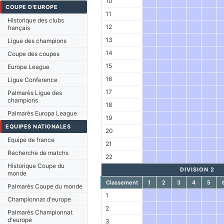
10
COUPE D'EUROPE
11
Historique des clubs
12
français
13
Ligue des champions
14
Coupe des coupes
15
Europa League
16
Ligue Conference
17
Palmarès Ligue des
champions
18
Palmarès Europa League
19
EQUIPES NATIONALES
20
Equipe de france
21
Recherche de matchs
22
Historique Coupe du
DIVISION 2
monde
Classement
1
2
3
4
5
Palmarès Coupe du monde
1
Championnat d'europe
2
Palmarès Championnat
d'europe
3