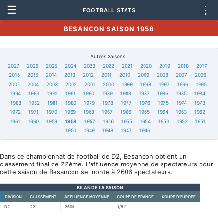
☰
⋮
FOOTBALL STATS
BESANCON SAISON 1958
Autres Saisons :
2027
2026
2025
2024
2023
2022
2021
2020
2019
2018
2017
2016
2015
2014
2013
2012
2011
2010
2009
2008
2007
2006
2005
2004
2003
2002
2001
2000
1999
1998
1997
1996
1995
1994
1993
1992
1991
1990
1989
1988
1987
1986
1985
1984
1983
1982
1981
1980
1979
1978
1977
1976
1975
1974
1973
1972
1971
1970
1969
1968
1967
1966
1965
1964
1963
1962
1961
1960
1959
1958
1957
1956
1955
1954
1953
1952
1951
1950
1949
1948
1947
1946
Dans ce championnat de football de D2, Besancon obtient un
classement final de 22ème. L'affluence moyenne de spectateurs pour
cette saison de Besancon se monte à 2606 spectateurs.
BILAN DE LA SAISON
DIVISION
CLASSEMENT
AFFLUENCE MOYENNE
COUPE DE FRANCE
COUPE D'EUROPE
D2
22
2606
1/8 f