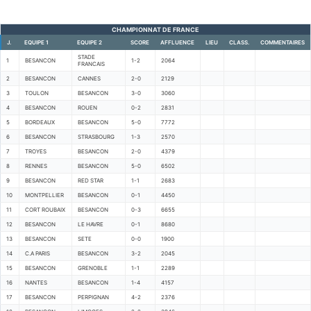
CHAMPIONNAT DE FRANCE
J.
EQUIPE 1
EQUIPE 2
SCORE
AFFLUENCE
LIEU
CLASS.
COMMENTAIRES
STADE
1
BESANCON
1-2
2064
FRANCAIS
2
BESANCON
CANNES
2-0
2129
3
TOULON
BESANCON
3-0
3060
4
BESANCON
ROUEN
0-2
2831
5
BORDEAUX
BESANCON
5-0
7772
6
BESANCON
STRASBOURG
1-3
2570
7
TROYES
BESANCON
2-0
4379
8
RENNES
BESANCON
5-0
6502
9
BESANCON
RED STAR
1-1
2683
10
MONTPELLIER
BESANCON
0-1
4450
11
CORT ROUBAIX
BESANCON
0-3
6655
12
BESANCON
LE HAVRE
0-1
8680
13
BESANCON
SETE
0-0
1900
14
C.A PARIS
BESANCON
3-2
2045
15
BESANCON
GRENOBLE
1-1
2289
16
NANTES
BESANCON
1-4
4157
17
BESANCON
PERPIGNAN
4-2
2376