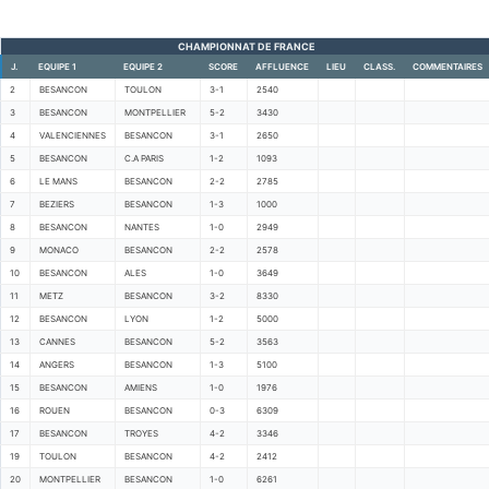
CHAMPIONNAT DE FRANCE
J.
EQUIPE 1
EQUIPE 2
SCORE
AFFLUENCE
LIEU
CLASS.
COMMENTAIRES
2
BESANCON
TOULON
3-1
2540
3
BESANCON
MONTPELLIER
5-2
3430
4
VALENCIENNES
BESANCON
3-1
2650
5
BESANCON
C.A PARIS
1-2
1093
6
LE MANS
BESANCON
2-2
2785
7
BEZIERS
BESANCON
1-3
1000
8
BESANCON
NANTES
1-0
2949
9
MONACO
BESANCON
2-2
2578
10
BESANCON
ALES
1-0
3649
11
METZ
BESANCON
3-2
8330
12
BESANCON
LYON
1-2
5000
13
CANNES
BESANCON
5-2
3563
14
ANGERS
BESANCON
1-3
5100
15
BESANCON
AMIENS
1-0
1976
16
ROUEN
BESANCON
0-3
6309
17
BESANCON
TROYES
4-2
3346
19
TOULON
BESANCON
4-2
2412
20
MONTPELLIER
BESANCON
1-0
6261