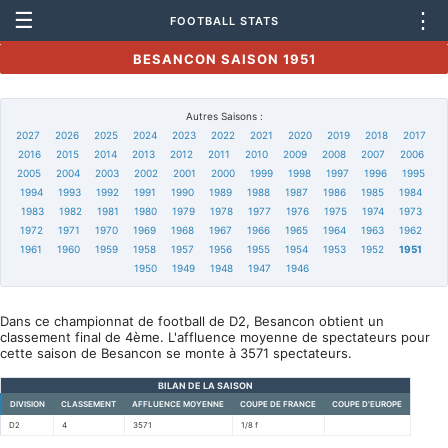
☰
⋮
FOOTBALL STATS
BESANCON SAISON 1951
Autres Saisons :
2027
2026
2025
2024
2023
2022
2021
2020
2019
2018
2017
2016
2015
2014
2013
2012
2011
2010
2009
2008
2007
2006
2005
2004
2003
2002
2001
2000
1999
1998
1997
1996
1995
1994
1993
1992
1991
1990
1989
1988
1987
1986
1985
1984
1983
1982
1981
1980
1979
1978
1977
1976
1975
1974
1973
1972
1971
1970
1969
1968
1967
1966
1965
1964
1963
1962
1961
1960
1959
1958
1957
1956
1955
1954
1953
1952
1951
1950
1949
1948
1947
1946
Dans ce championnat de football de D2, Besancon obtient un
classement final de 4ème. L'affluence moyenne de spectateurs pour
cette saison de Besancon se monte à 3571 spectateurs.
BILAN DE LA SAISON
DIVISION
CLASSEMENT
AFFLUENCE MOYENNE
COUPE DE FRANCE
COUPE D'EUROPE
D2
4
3571
1/8 f