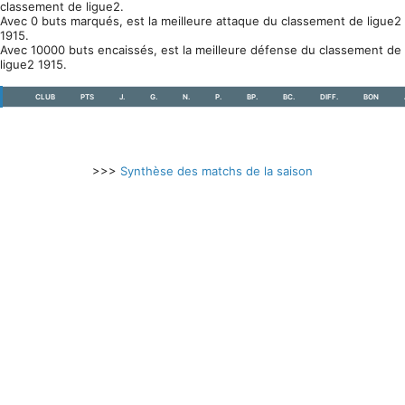
classement de ligue2.
Avec 0 buts marqués, est la meilleure attaque du classement de ligue2
1915.
Avec 10000 buts encaissés, est la meilleure défense du classement de
ligue2 1915.
CLUB
PTS
J.
G.
N.
P.
BP.
BC.
DIFF.
BON
>>>
Synthèse des matchs de la saison