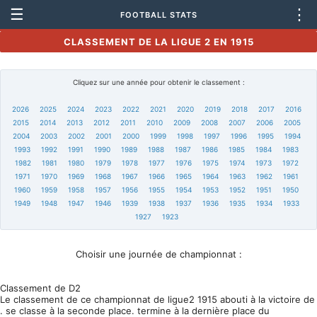
☰
⋮
FOOTBALL STATS
CLASSEMENT DE LA LIGUE 2 EN 1915
Cliquez sur une année pour obtenir le classement :
2026
2025
2024
2023
2022
2021
2020
2019
2018
2017
2016
2015
2014
2013
2012
2011
2010
2009
2008
2007
2006
2005
2004
2003
2002
2001
2000
1999
1998
1997
1996
1995
1994
1993
1992
1991
1990
1989
1988
1987
1986
1985
1984
1983
1982
1981
1980
1979
1978
1977
1976
1975
1974
1973
1972
1971
1970
1969
1968
1967
1966
1965
1964
1963
1962
1961
1960
1959
1958
1957
1956
1955
1954
1953
1952
1951
1950
1949
1948
1947
1946
1939
1938
1937
1936
1935
1934
1933
1927
1923
Choisir une journée de championnat :
Classement de D2
Le classement de ce championnat de ligue2 1915 abouti à la victoire de
. se classe à la seconde place. termine à la dernière place du