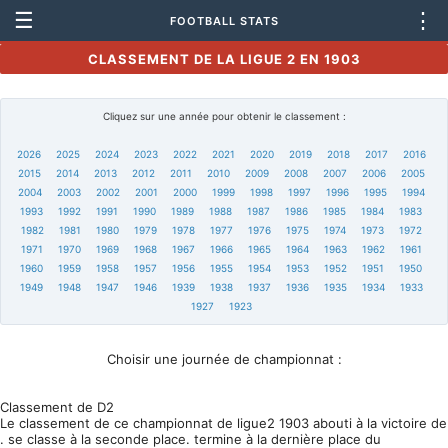
☰
⋮
FOOTBALL STATS
CLASSEMENT DE LA LIGUE 2 EN 1903
Cliquez sur une année pour obtenir le classement :
2026
2025
2024
2023
2022
2021
2020
2019
2018
2017
2016
2015
2014
2013
2012
2011
2010
2009
2008
2007
2006
2005
2004
2003
2002
2001
2000
1999
1998
1997
1996
1995
1994
1993
1992
1991
1990
1989
1988
1987
1986
1985
1984
1983
1982
1981
1980
1979
1978
1977
1976
1975
1974
1973
1972
1971
1970
1969
1968
1967
1966
1965
1964
1963
1962
1961
1960
1959
1958
1957
1956
1955
1954
1953
1952
1951
1950
1949
1948
1947
1946
1939
1938
1937
1936
1935
1934
1933
1927
1923
Choisir une journée de championnat :
Classement de D2
Le classement de ce championnat de ligue2 1903 abouti à la victoire de
. se classe à la seconde place. termine à la dernière place du