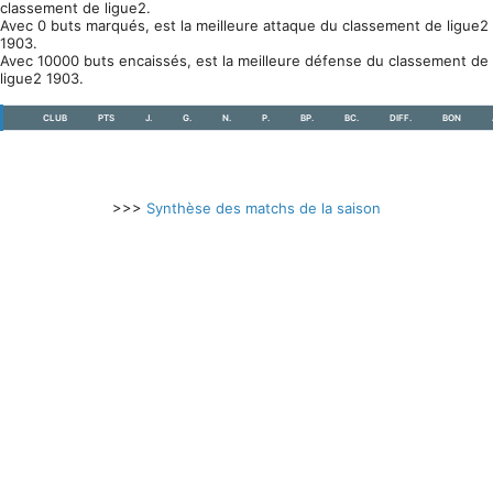
classement de ligue2.
Avec 0 buts marqués, est la meilleure attaque du classement de ligue2
1903.
Avec 10000 buts encaissés, est la meilleure défense du classement de
ligue2 1903.
CLUB
PTS
J.
G.
N.
P.
BP.
BC.
DIFF.
BON
>>>
Synthèse des matchs de la saison