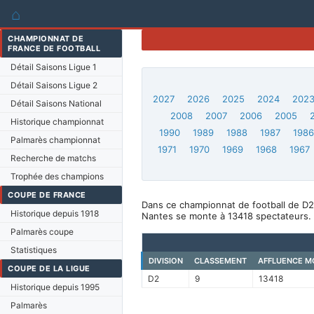
⌂
CHAMPIONNAT DE
FRANCE DE FOOTBALL
Détail Saisons Ligue 1
Détail Saisons Ligue 2
2027
2026
2025
2024
202
Détail Saisons National
2008
2007
2006
2005
Historique championnat
1990
1989
1988
1987
198
Palmarès championnat
1971
1970
1969
1968
1967
Recherche de matchs
Trophée des champions
COUPE DE FRANCE
Dans ce championnat de football de D2
Historique depuis 1918
Nantes se monte à 13418 spectateurs.
Palmarès coupe
Statistiques
DIVISION
CLASSEMENT
AFFLUENCE M
COUPE DE LA LIGUE
D2
9
13418
Historique depuis 1995
Palmarès