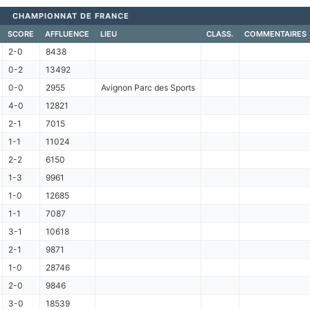
CHAMPIONNAT DE FRANCE
SCORE
AFFLUENCE
LIEU
CLASS.
COMMENTAIRES
2-0
8438
0-2
13492
0-0
2955
Avignon Parc des Sports
4-0
12821
2-1
7015
1-1
11024
2-2
6150
1-3
9961
1-0
12685
1-1
7087
3-1
10618
2-1
9871
1-0
28746
2-0
9846
3-0
18539