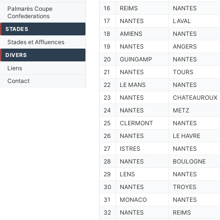
16
REIMS
NANTES
Palmarès Coupe
Confederations
17
NANTES
LAVAL
STADES
18
AMIENS
NANTES
Stades et Affluences
19
NANTES
ANGERS
DIVERS
20
GUINGAMP
NANTES
Liens
21
NANTES
TOURS
Contact
22
LE MANS
NANTES
23
NANTES
CHATEAUROUX
24
NANTES
METZ
25
CLERMONT
NANTES
26
NANTES
LE HAVRE
27
ISTRES
NANTES
28
NANTES
BOULOGNE
29
LENS
NANTES
30
NANTES
TROYES
31
MONACO
NANTES
32
NANTES
REIMS