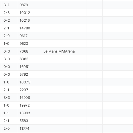
3-1
9879
2-3
10012
0-2
10216
2-1
14780
2-0
9617
1-0
9623
0-0
7068
Le Mans MMArena
3-0
8383
0-0
16051
0-0
5792
1-0
10073
2-1
2237
3-3
16908
1-0
19972
1-1
13993
2-1
5583
2-0
11774