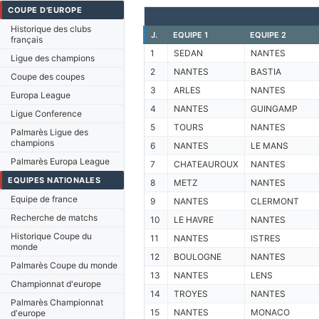
COUPE D'EUROPE
Historique des clubs
J.
EQUIPE 1
EQUIPE 2
français
1
SEDAN
NANTES
Ligue des champions
2
NANTES
BASTIA
Coupe des coupes
3
ARLES
NANTES
Europa League
4
NANTES
GUINGAMP
Ligue Conference
5
TOURS
NANTES
Palmarès Ligue des
champions
6
NANTES
LE MANS
Palmarès Europa League
7
CHATEAUROUX
NANTES
EQUIPES NATIONALES
8
METZ
NANTES
Equipe de france
9
NANTES
CLERMONT
Recherche de matchs
10
LE HAVRE
NANTES
Historique Coupe du
11
NANTES
ISTRES
monde
12
BOULOGNE
NANTES
Palmarès Coupe du monde
13
NANTES
LENS
Championnat d'europe
14
TROYES
NANTES
Palmarès Championnat
15
NANTES
MONACO
d'europe