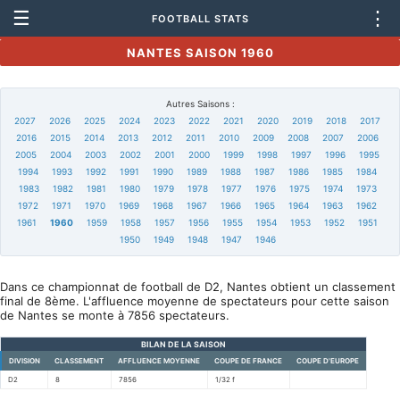
☰
⋮
FOOTBALL STATS
NANTES SAISON 1960
Autres Saisons :
2027
2026
2025
2024
2023
2022
2021
2020
2019
2018
2017
2016
2015
2014
2013
2012
2011
2010
2009
2008
2007
2006
2005
2004
2003
2002
2001
2000
1999
1998
1997
1996
1995
1994
1993
1992
1991
1990
1989
1988
1987
1986
1985
1984
1983
1982
1981
1980
1979
1978
1977
1976
1975
1974
1973
1972
1971
1970
1969
1968
1967
1966
1965
1964
1963
1962
1961
1960
1959
1958
1957
1956
1955
1954
1953
1952
1951
1950
1949
1948
1947
1946
Dans ce championnat de football de D2, Nantes obtient un classement
final de 8ème. L'affluence moyenne de spectateurs pour cette saison
de Nantes se monte à 7856 spectateurs.
BILAN DE LA SAISON
DIVISION
CLASSEMENT
AFFLUENCE MOYENNE
COUPE DE FRANCE
COUPE D'EUROPE
D2
8
7856
1/32 f