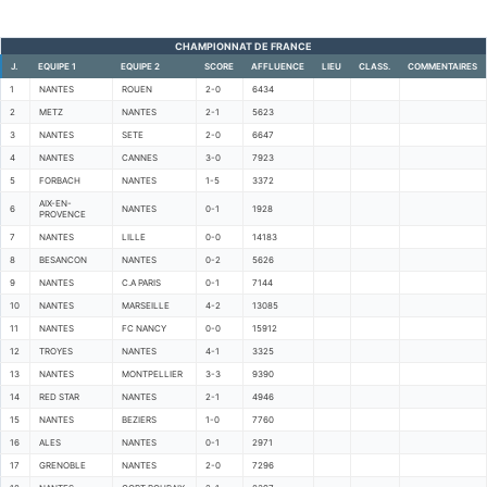
CHAMPIONNAT DE FRANCE
J.
EQUIPE 1
EQUIPE 2
SCORE
AFFLUENCE
LIEU
CLASS.
COMMENTAIRES
1
NANTES
ROUEN
2-0
6434
2
METZ
NANTES
2-1
5623
3
NANTES
SETE
2-0
6647
4
NANTES
CANNES
3-0
7923
5
FORBACH
NANTES
1-5
3372
AIX-EN-
6
NANTES
0-1
1928
PROVENCE
7
NANTES
LILLE
0-0
14183
8
BESANCON
NANTES
0-2
5626
9
NANTES
C.A PARIS
0-1
7144
10
NANTES
MARSEILLE
4-2
13085
11
NANTES
FC NANCY
0-0
15912
12
TROYES
NANTES
4-1
3325
13
NANTES
MONTPELLIER
3-3
9390
14
RED STAR
NANTES
2-1
4946
15
NANTES
BEZIERS
1-0
7760
16
ALES
NANTES
0-1
2971
17
GRENOBLE
NANTES
2-0
7296