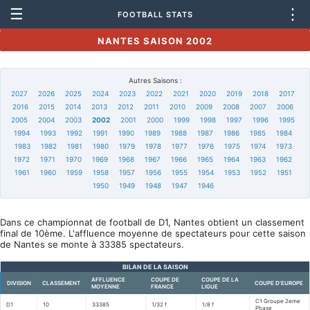
☰
⋮
FOOTBALL STATS
NANTES SAISON 2002
Autres Saisons :
2027
2026
2025
2024
2023
2022
2021
2020
2019
2018
2017
2016
2015
2014
2013
2012
2011
2010
2009
2008
2007
2006
2005
2004
2003
2002
2001
2000
1999
1998
1997
1996
1995
1994
1993
1992
1991
1990
1989
1988
1987
1986
1985
1984
1983
1982
1981
1980
1979
1978
1977
1976
1975
1974
1973
1972
1971
1970
1969
1968
1967
1966
1965
1964
1963
1962
1961
1960
1959
1958
1957
1956
1955
1954
1953
1952
1951
1950
1949
1948
1947
1946
Dans ce championnat de football de D1, Nantes obtient un classement
final de 10ème. L'affluence moyenne de spectateurs pour cette saison
de Nantes se monte à 33385 spectateurs.
BILAN DE LA SAISON
AFFLUENCE
COUPE DE
COUPE DE LA
DIVISION
CLASSEMENT
COUPE D'EUROPE
MOYENNE
FRANCE
LIGUE
C1 Groupe 2eme
D1
10
33385
1/32 f
1/8 f
Phase