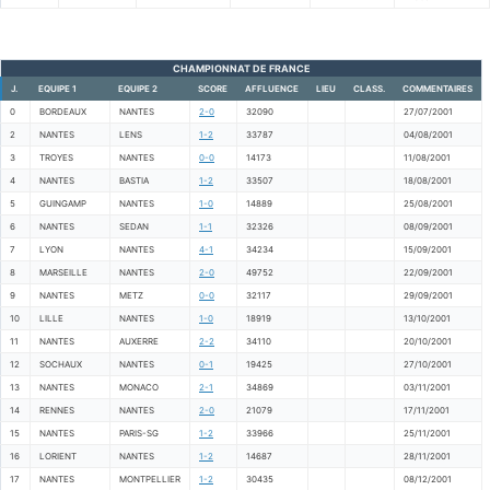
CHAMPIONNAT DE FRANCE
J.
EQUIPE 1
EQUIPE 2
SCORE
AFFLUENCE
LIEU
CLASS.
COMMENTAIRES
0
BORDEAUX
NANTES
2-0
32090
27/07/2001
2
NANTES
LENS
1-2
33787
04/08/2001
3
TROYES
NANTES
0-0
14173
11/08/2001
4
NANTES
BASTIA
1-2
33507
18/08/2001
5
GUINGAMP
NANTES
1-0
14889
25/08/2001
6
NANTES
SEDAN
1-1
32326
08/09/2001
7
LYON
NANTES
4-1
34234
15/09/2001
8
MARSEILLE
NANTES
2-0
49752
22/09/2001
9
NANTES
METZ
0-0
32117
29/09/2001
10
LILLE
NANTES
1-0
18919
13/10/2001
11
NANTES
AUXERRE
2-2
34110
20/10/2001
12
SOCHAUX
NANTES
0-1
19425
27/10/2001
13
NANTES
MONACO
2-1
34869
03/11/2001
14
RENNES
NANTES
2-0
21079
17/11/2001
15
NANTES
PARIS-SG
1-2
33966
25/11/2001
16
LORIENT
NANTES
1-2
14687
28/11/2001
17
NANTES
MONTPELLIER
1-2
30435
08/12/2001