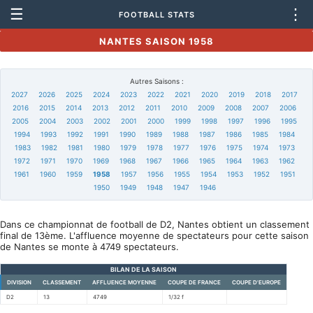
☰
⋮
FOOTBALL STATS
NANTES SAISON 1958
Autres Saisons :
2027
2026
2025
2024
2023
2022
2021
2020
2019
2018
2017
2016
2015
2014
2013
2012
2011
2010
2009
2008
2007
2006
2005
2004
2003
2002
2001
2000
1999
1998
1997
1996
1995
1994
1993
1992
1991
1990
1989
1988
1987
1986
1985
1984
1983
1982
1981
1980
1979
1978
1977
1976
1975
1974
1973
1972
1971
1970
1969
1968
1967
1966
1965
1964
1963
1962
1961
1960
1959
1958
1957
1956
1955
1954
1953
1952
1951
1950
1949
1948
1947
1946
Dans ce championnat de football de D2, Nantes obtient un classement
final de 13ème. L'affluence moyenne de spectateurs pour cette saison
de Nantes se monte à 4749 spectateurs.
BILAN DE LA SAISON
DIVISION
CLASSEMENT
AFFLUENCE MOYENNE
COUPE DE FRANCE
COUPE D'EUROPE
D2
13
4749
1/32 f