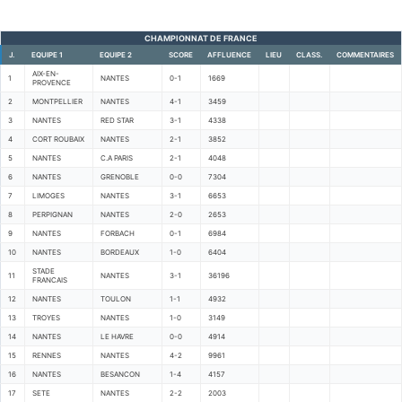
CHAMPIONNAT DE FRANCE
J.
EQUIPE 1
EQUIPE 2
SCORE
AFFLUENCE
LIEU
CLASS.
COMMENTAIRES
AIX-EN-
1
NANTES
0-1
1669
PROVENCE
2
MONTPELLIER
NANTES
4-1
3459
3
NANTES
RED STAR
3-1
4338
4
CORT ROUBAIX
NANTES
2-1
3852
5
NANTES
C.A PARIS
2-1
4048
6
NANTES
GRENOBLE
0-0
7304
7
LIMOGES
NANTES
3-1
6653
8
PERPIGNAN
NANTES
2-0
2653
9
NANTES
FORBACH
0-1
6984
10
NANTES
BORDEAUX
1-0
6404
STADE
11
NANTES
3-1
36196
FRANCAIS
12
NANTES
TOULON
1-1
4932
13
TROYES
NANTES
1-0
3149
14
NANTES
LE HAVRE
0-0
4914
15
RENNES
NANTES
4-2
9961
16
NANTES
BESANCON
1-4
4157
17
SETE
NANTES
2-2
2003