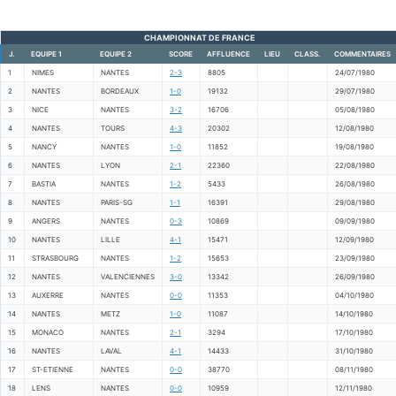
CHAMPIONNAT DE FRANCE
J.
EQUIPE 1
EQUIPE 2
SCORE
AFFLUENCE
LIEU
CLASS.
COMMENTAIRES
1
NIMES
NANTES
2-3
8805
24/07/1980
2
NANTES
BORDEAUX
1-0
19132
29/07/1980
3
NICE
NANTES
3-2
16706
05/08/1980
4
NANTES
TOURS
4-3
20302
12/08/1980
5
NANCY
NANTES
1-0
11852
19/08/1980
6
NANTES
LYON
2-1
22360
22/08/1980
7
BASTIA
NANTES
1-2
5433
26/08/1980
8
NANTES
PARIS-SG
1-1
16391
29/08/1980
9
ANGERS
NANTES
0-3
10869
09/09/1980
10
NANTES
LILLE
4-1
15471
12/09/1980
11
STRASBOURG
NANTES
1-2
15653
23/09/1980
12
NANTES
VALENCIENNES
3-0
13342
26/09/1980
13
AUXERRE
NANTES
0-0
11353
04/10/1980
14
NANTES
METZ
1-0
11087
14/10/1980
15
MONACO
NANTES
2-1
3294
17/10/1980
16
NANTES
LAVAL
4-1
14433
31/10/1980
17
ST-ETIENNE
NANTES
0-0
38770
08/11/1980
18
LENS
NANTES
0-0
10959
12/11/1980