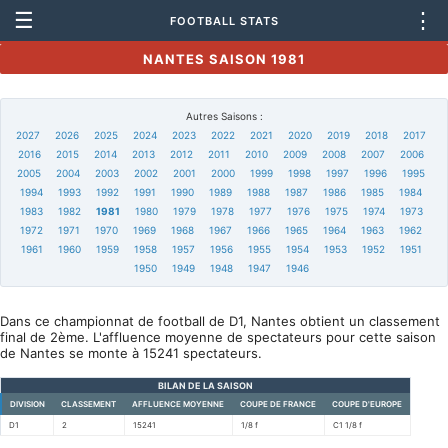
☰
⋮
FOOTBALL STATS
NANTES SAISON 1981
Autres Saisons :
2027
2026
2025
2024
2023
2022
2021
2020
2019
2018
2017
2016
2015
2014
2013
2012
2011
2010
2009
2008
2007
2006
2005
2004
2003
2002
2001
2000
1999
1998
1997
1996
1995
1994
1993
1992
1991
1990
1989
1988
1987
1986
1985
1984
1983
1982
1981
1980
1979
1978
1977
1976
1975
1974
1973
1972
1971
1970
1969
1968
1967
1966
1965
1964
1963
1962
1961
1960
1959
1958
1957
1956
1955
1954
1953
1952
1951
1950
1949
1948
1947
1946
Dans ce championnat de football de D1, Nantes obtient un classement
final de 2ème. L'affluence moyenne de spectateurs pour cette saison
de Nantes se monte à 15241 spectateurs.
BILAN DE LA SAISON
DIVISION
CLASSEMENT
AFFLUENCE MOYENNE
COUPE DE FRANCE
COUPE D'EUROPE
D1
2
15241
1/8 f
C1 1/8 f