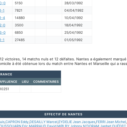
0-0
5150
28/03/1992
1-1
7821
04/04/1992
1-4
14880
10/04/1992
2-0
3500
18/04/1992
3-0
6850
25/04/1992
1-1
27485
01/05/1992
12 victoires, 14 matchs nuls et 12 défaites. Nantes a également marqué 
omicile à été obtenue lors du match entre Nantes et Marseille qui a ra
FRANCE
AFFLUENCE
LIEU
COMMENTAIRES
10251
EFFECTIF DE NANTES
uis
,
CAPRON Eddy
,
DESAILLY Marcel
,
EYDELIE Jean Jacques
,
FERRI Jean Michel
,
OUSSOUARN Eric
,
MARRAUD David
,
MØLBY Johnny
,
N'DORAM Japhet
,
OUÉDEC 