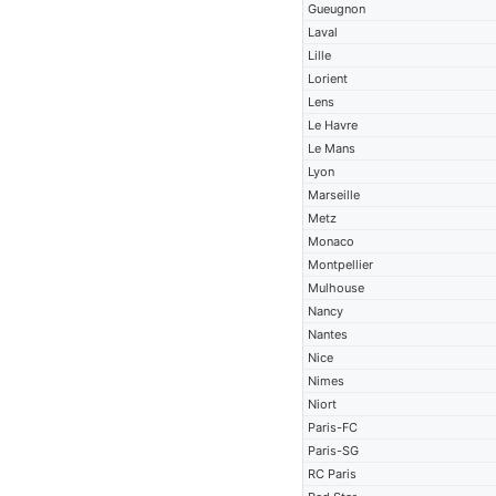
Gueugnon
Laval
Lille
Lorient
Lens
Le Havre
Le Mans
Lyon
Marseille
Metz
Monaco
Montpellier
Mulhouse
Nancy
Nantes
Nice
Nimes
Niort
Paris-FC
Paris-SG
RC Paris