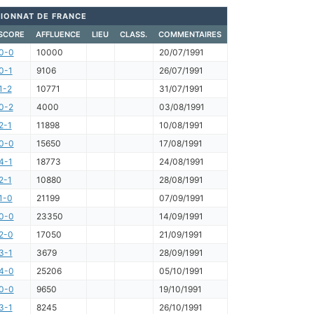
IONNAT DE FRANCE
SCORE
AFFLUENCE
LIEU
CLASS.
COMMENTAIRES
0-0
10000
20/07/1991
0-1
9106
26/07/1991
1-2
10771
31/07/1991
0-2
4000
03/08/1991
2-1
11898
10/08/1991
0-0
15650
17/08/1991
4-1
18773
24/08/1991
2-1
10880
28/08/1991
1-0
21199
07/09/1991
0-0
23350
14/09/1991
2-0
17050
21/09/1991
3-1
3679
28/09/1991
4-0
25206
05/10/1991
0-0
9650
19/10/1991
3-1
8245
26/10/1991