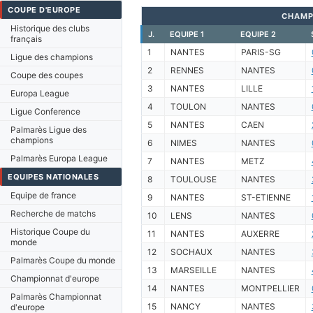
COUPE D'EUROPE
CHAMP
Historique des clubs
J.
EQUIPE 1
EQUIPE 2
français
1
NANTES
PARIS-SG
Ligue des champions
2
RENNES
NANTES
Coupe des coupes
3
NANTES
LILLE
Europa League
4
TOULON
NANTES
Ligue Conference
5
NANTES
CAEN
Palmarès Ligue des
champions
6
NIMES
NANTES
Palmarès Europa League
7
NANTES
METZ
EQUIPES NATIONALES
8
TOULOUSE
NANTES
Equipe de france
9
NANTES
ST-ETIENNE
Recherche de matchs
10
LENS
NANTES
Historique Coupe du
11
NANTES
AUXERRE
monde
12
SOCHAUX
NANTES
Palmarès Coupe du monde
13
MARSEILLE
NANTES
Championnat d'europe
14
NANTES
MONTPELLIER
Palmarès Championnat
15
NANCY
NANTES
d'europe