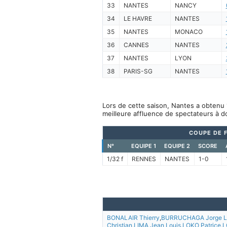
33
NANTES
NANCY
34
LE HAVRE
NANTES
35
NANTES
MONACO
36
CANNES
NANTES
37
NANTES
LYON
38
PARIS-SG
NANTES
Lors de cette saison, Nantes a obtenu 
meilleure affluence de spectateurs à d
COUPE DE 
N°
EQUIPE 1
EQUIPE 2
SCORE
1/32 f
RENNES
NANTES
1-0
BONALAIR Thierry
,
BURRUCHAGA Jorge L
Christian
,
LIMA Jean Louis
,
LOKO Patrice
,
L