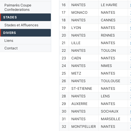
16
NANTES
LE HAVRE
Palmarès Coupe
Confederations
17
MONACO
NANTES
STADES
18
NANTES
CANNES
Stades et Affluences
19
LYON
NANTES
DIVERS
20
NANTES
RENNES
Liens
21
LILLE
NANTES
Contact
22
NANTES
TOULON
23
CAEN
NANTES
24
NANTES
NIMES
25
METZ
NANTES
26
NANTES
TOULOUSE
27
ST-ETIENNE
NANTES
28
NANTES
LENS
29
AUXERRE
NANTES
30
NANTES
SOCHAUX
31
NANTES
MARSEILLE
32
MONTPELLIER
NANTES