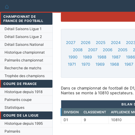
⌂
CHAMPIONNAT DE
FRANCE DE FOOTBALL
Détail Saisons Ligue 1
Détail Saisons Ligue 2
2027
2026
2025
2024
202
Détail Saisons National
2008
2007
2006
2005
Historique championnat
1990
1989
1988
1987
198
Palmarès championnat
1971
1970
1969
1968
1967
Recherche de matchs
Trophée des champions
COUPE DE FRANCE
Dans ce championnat de football de D1
Historique depuis 1918
Nantes se monte à 10810 spectateurs.
Palmarès coupe
BILAN 
Statistiques
DIVISION
CLASSEMENT
AFFLUENCE M
COUPE DE LA LIGUE
D1
9
10810
Historique depuis 1995
Palmarès