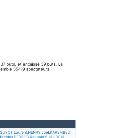
37 buts, et encaissé 39 buts. La
ssemblé 35419 spectateurs.
GUYOT Laurent
,
HENRY Joël
,
KAREMBEU
Nicolas
,
PEDROS Reynald
,
SUAUDEAU