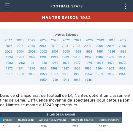
☰
⋮
FOOTBALL STATS
NANTES SAISON 1982
Autres Saisons :
2027
2026
2025
2024
2023
2022
2021
2020
2019
2018
2017
2016
2015
2014
2013
2012
2011
2010
2009
2008
2007
2006
2005
2004
2003
2002
2001
2000
1999
1998
1997
1996
1995
1994
1993
1992
1991
1990
1989
1988
1987
1986
1985
1984
1983
1982
1981
1980
1979
1978
1977
1976
1975
1974
1973
1972
1971
1970
1969
1968
1967
1966
1965
1964
1963
1962
1961
1960
1959
1958
1957
1956
1955
1954
1953
1952
1951
1950
1949
1948
1947
1946
Dans ce championnat de football de D1, Nantes obtient un classement
final de 6ème. L'affluence moyenne de spectateurs pour cette saison
de Nantes se monte à 13240 spectateurs.
BILAN DE LA SAISON
DIVISION
CLASSEMENT
AFFLUENCE MOYENNE
COUPE DE FRANCE
COUPE D'EUROPE
D1
6
13240
1/32 f
C3 1/32 f