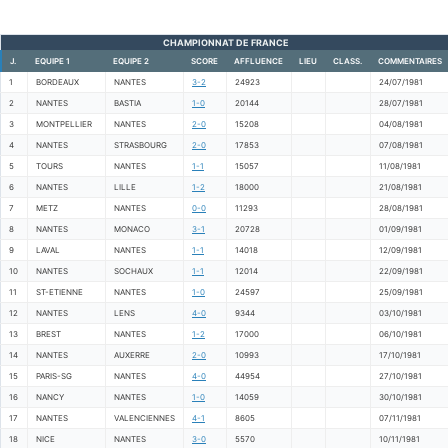
CHAMPIONNAT DE FRANCE
J.
EQUIPE 1
EQUIPE 2
SCORE
AFFLUENCE
LIEU
CLASS.
COMMENTAIRES
1
BORDEAUX
NANTES
3-2
24923
24/07/1981
2
NANTES
BASTIA
1-0
20144
28/07/1981
3
MONTPELLIER
NANTES
2-0
15208
04/08/1981
4
NANTES
STRASBOURG
2-0
17853
07/08/1981
5
TOURS
NANTES
1-1
15057
11/08/1981
6
NANTES
LILLE
1-2
18000
21/08/1981
7
METZ
NANTES
0-0
11293
28/08/1981
8
NANTES
MONACO
3-1
20728
01/09/1981
9
LAVAL
NANTES
1-1
14018
12/09/1981
10
NANTES
SOCHAUX
1-1
12014
22/09/1981
11
ST-ETIENNE
NANTES
1-0
24597
25/09/1981
12
NANTES
LENS
4-0
9344
03/10/1981
13
BREST
NANTES
1-2
17000
06/10/1981
14
NANTES
AUXERRE
2-0
10993
17/10/1981
15
PARIS-SG
NANTES
4-0
44954
27/10/1981
16
NANCY
NANTES
1-0
14059
30/10/1981
17
NANTES
VALENCIENNES
4-1
8605
07/11/1981
18
NICE
NANTES
3-0
5570
10/11/1981