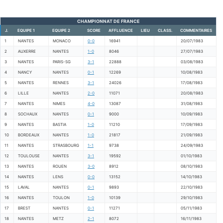
CHAMPIONNAT DE FRANCE
J.
EQUIPE 1
EQUIPE 2
SCORE
AFFLUENCE
LIEU
CLASS.
COMMENTAIRES
1
NANTES
MONACO
0-0
16941
20/07/1983
2
AUXERRE
NANTES
1-0
8046
27/07/1983
3
NANTES
PARIS-SG
3-1
22888
03/08/1983
4
NANCY
NANTES
0-1
12269
10/08/1983
5
NANTES
RENNES
3-1
24026
17/08/1983
6
LILLE
NANTES
2-0
11071
20/08/1983
7
NANTES
NIMES
4-0
13087
31/08/1983
8
SOCHAUX
NANTES
0-1
9000
10/09/1983
9
NANTES
BASTIA
1-0
11210
17/09/1983
10
BORDEAUX
NANTES
1-0
21817
21/09/1983
11
NANTES
STRASBOURG
1-1
9738
24/09/1983
12
TOULOUSE
NANTES
3-1
19592
01/10/1983
13
NANTES
ROUEN
3-0
8912
08/10/1983
14
NANTES
LENS
0-0
13152
14/10/1983
15
LAVAL
NANTES
0-1
9893
22/10/1983
16
NANTES
TOULON
1-0
10139
29/10/1983
17
BREST
NANTES
0-1
11271
05/11/1983
18
NANTES
METZ
2-1
8072
16/11/1983