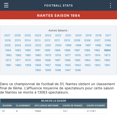
☰
⋮
FOOTBALL STATS
NANTES SAISON 1984
Autres Saisons :
2027
2026
2025
2024
2023
2022
2021
2020
2019
2018
2017
2016
2015
2014
2013
2012
2011
2010
2009
2008
2007
2006
2005
2004
2003
2002
2001
2000
1999
1998
1997
1996
1995
1994
1993
1992
1991
1990
1989
1988
1987
1986
1985
1984
1983
1982
1981
1980
1979
1978
1977
1976
1975
1974
1973
1972
1971
1970
1969
1968
1967
1966
1965
1964
1963
1962
1961
1960
1959
1958
1957
1956
1955
1954
1953
1952
1951
1950
1949
1948
1947
1946
Dans ce championnat de football de D1, Nantes obtient un classement
final de 6ème. L'affluence moyenne de spectateurs pour cette saison
de Nantes se monte à 13063 spectateurs.
BILAN DE LA SAISON
DIVISION
CLASSEMENT
AFFLUENCE MOYENNE
COUPE DE FRANCE
COUPE D'EUROPE
D1
6
13063
1/2 f
C1 1/16 f