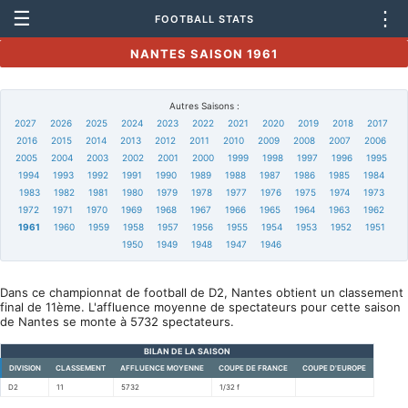
☰
⋮
FOOTBALL STATS
NANTES SAISON 1961
Autres Saisons :
2027
2026
2025
2024
2023
2022
2021
2020
2019
2018
2017
2016
2015
2014
2013
2012
2011
2010
2009
2008
2007
2006
2005
2004
2003
2002
2001
2000
1999
1998
1997
1996
1995
1994
1993
1992
1991
1990
1989
1988
1987
1986
1985
1984
1983
1982
1981
1980
1979
1978
1977
1976
1975
1974
1973
1972
1971
1970
1969
1968
1967
1966
1965
1964
1963
1962
1961
1960
1959
1958
1957
1956
1955
1954
1953
1952
1951
1950
1949
1948
1947
1946
Dans ce championnat de football de D2, Nantes obtient un classement
final de 11ème. L'affluence moyenne de spectateurs pour cette saison
de Nantes se monte à 5732 spectateurs.
BILAN DE LA SAISON
DIVISION
CLASSEMENT
AFFLUENCE MOYENNE
COUPE DE FRANCE
COUPE D'EUROPE
D2
11
5732
1/32 f