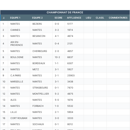
CHAMPIONNAT DE FRANCE
J.
EQUIPE 1
EQUIPE 2
SCORE
AFFLUENCE
LIEU
CLASS.
COMMENTAIRES
1
NANTES
BEZIERS
0-0
5177
2
CANNES
NANTES
3-2
1974
3
NANTES
BESANCON
4-1
4674
AIX-EN-
4
NANTES
0-4
2131
PROVENCE
5
NANTES
CHERBOURG
2-0
4657
6
BOULOGNE
NANTES
10-2
6637
7
NANTES
BORDEAUX
1-1
6307
8
NANTES
METZ
3-1
5927
9
C.A PARIS
NANTES
2-1
25903
10
MARSEILLE
NANTES
3-1
3438
11
NANTES
STRASBOURG
0-1
7670
12
NANTES
MONTPELLIER
5-2
4875
13
ALES
NANTES
5-0
1676
14
NANTES
FORBACH
1-0
5532
15
LILLE
NANTES
2-1
5904
16
CORT ROUBAIX
NANTES
3-0
3333
17
NANTES
SOCHAUX
0-1
8012