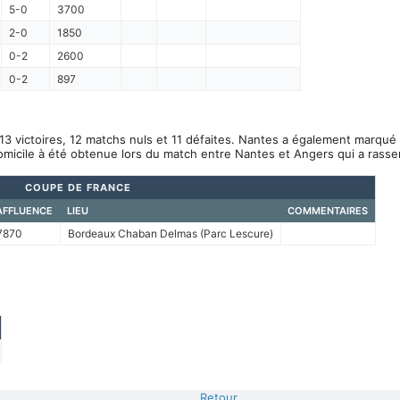
5-0
3700
2-0
1850
0-2
2600
0-2
897
13 victoires, 12 matchs nuls et 11 défaites. Nantes a également marqué 
omicile à été obtenue lors du match entre Nantes et Angers qui a rass
COUPE DE FRANCE
AFFLUENCE
LIEU
COMMENTAIRES
7870
Bordeaux Chaban Delmas (Parc Lescure)
Retour