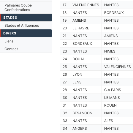
17
VALENCIENNES
NANTES
Palmarès Coupe
Confederations
18
NANTES
BORDEAUX
STADES
19
AMIENS
NANTES
Stades et Affluences
20
LE HAVRE
NANTES
DIVERS
21
NANTES
AMIENS
Liens
22
BORDEAUX
NANTES
Contact
23
NANTES
NIMES
24
DOUAI
NANTES
25
NANTES
VALENCIENNES
26
LYON
NANTES
27
LENS
NANTES
28
NANTES
C.A PARIS
30
NANTES
LE MANS
31
NANTES
ROUEN
32
BESANCON
NANTES
33
NANTES
ALES
34
ANGERS
NANTES