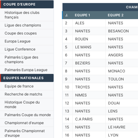
COUPE D'EUROPE
CHAM
Historique des clubs
J.
EQUIPE 1
EQUIPE 2
français
2
ALES
NANTES
Ligue des champions
3
NANTES
BESANCON
Coupe des coupes
4
ROUEN
NANTES
Europa League
5
LE MANS
NANTES
Ligue Conference
6
NANTES
ANGERS
Palmarès Ligue des
champions
7
BEZIERS
NANTES
Palmarès Europa League
8
NANTES
MONACO
EQUIPES NATIONALES
9
NANTES
TOULON
Equipe de france
10
TROYES
NANTES
Recherche de matchs
11
NIMES
NANTES
Historique Coupe du
12
NANTES
DOUAI
monde
13
NANTES
LENS
Palmarès Coupe du monde
14
C.A PARIS
NANTES
Championnat d'europe
15
NANTES
LE HAVRE
Palmarès Championnat
16
NANTES
LYON
d'europe