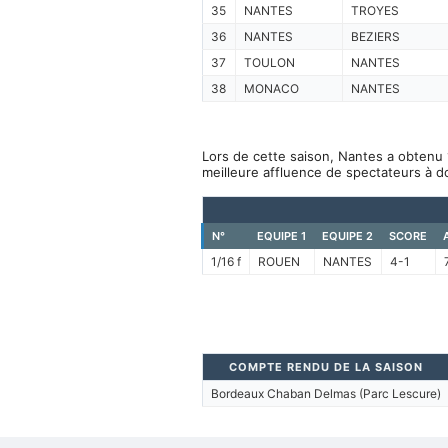
35
NANTES
TROYES
36
NANTES
BEZIERS
37
TOULON
NANTES
38
MONACO
NANTES
Lors de cette saison, Nantes a obtenu 
meilleure affluence de spectateurs à d
N°
EQUIPE 1
EQUIPE 2
SCORE
1/16 f
ROUEN
NANTES
4-1
COMPTE RENDU DE LA SAISON
Bordeaux Chaban Delmas (Parc Lescure)