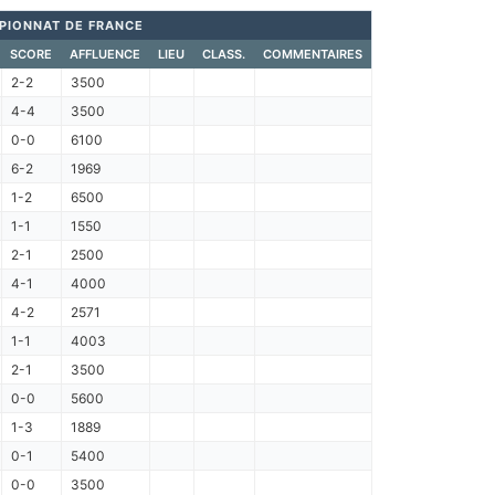
PIONNAT DE FRANCE
SCORE
AFFLUENCE
LIEU
CLASS.
COMMENTAIRES
2-2
3500
4-4
3500
0-0
6100
6-2
1969
1-2
6500
1-1
1550
2-1
2500
4-1
4000
4-2
2571
1-1
4003
2-1
3500
0-0
5600
1-3
1889
0-1
5400
0-0
3500