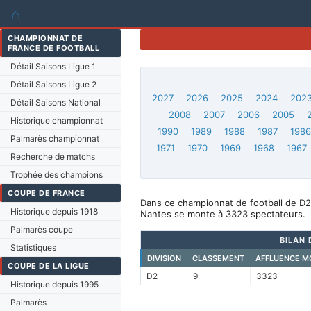
⌂
CHAMPIONNAT DE
FRANCE DE FOOTBALL
Détail Saisons Ligue 1
Détail Saisons Ligue 2
2027
2026
2025
2024
202
Détail Saisons National
2008
2007
2006
2005
Historique championnat
1990
1989
1988
1987
198
Palmarès championnat
1971
1970
1969
1968
1967
Recherche de matchs
Trophée des champions
COUPE DE FRANCE
Dans ce championnat de football de D2
Historique depuis 1918
Nantes se monte à 3323 spectateurs.
Palmarès coupe
BILAN 
Statistiques
DIVISION
CLASSEMENT
AFFLUENCE M
COUPE DE LA LIGUE
D2
9
3323
Historique depuis 1995
Palmarès