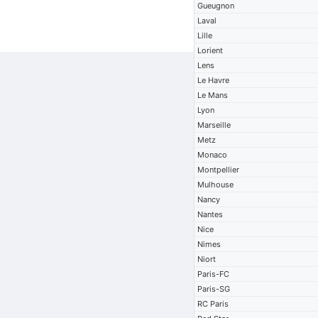
Gueugnon
Laval
Lille
Lorient
Lens
Le Havre
Le Mans
Lyon
Marseille
Metz
Monaco
Montpellier
Mulhouse
Nancy
Nantes
Nice
Nimes
Niort
Paris-FC
Paris-SG
RC Paris