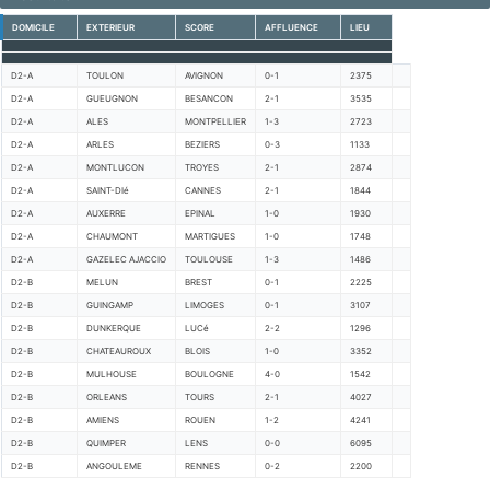
DOMICILE
EXTERIEUR
SCORE
AFFLUENCE
LIEU
D2-A
TOULON
AVIGNON
0-1
2375
D2-A
GUEUGNON
BESANCON
2-1
3535
D2-A
ALES
MONTPELLIER
1-3
2723
D2-A
ARLES
BEZIERS
0-3
1133
D2-A
MONTLUCON
TROYES
2-1
2874
D2-A
SAINT-DIé
CANNES
2-1
1844
D2-A
AUXERRE
EPINAL
1-0
1930
D2-A
CHAUMONT
MARTIGUES
1-0
1748
D2-A
GAZELEC AJACCIO
TOULOUSE
1-3
1486
D2-B
MELUN
BREST
0-1
2225
D2-B
GUINGAMP
LIMOGES
0-1
3107
D2-B
DUNKERQUE
LUCé
2-2
1296
D2-B
CHATEAUROUX
BLOIS
1-0
3352
D2-B
MULHOUSE
BOULOGNE
4-0
1542
D2-B
ORLEANS
TOURS
2-1
4027
D2-B
AMIENS
ROUEN
1-2
4241
D2-B
QUIMPER
LENS
0-0
6095
D2-B
ANGOULEME
RENNES
0-2
2200