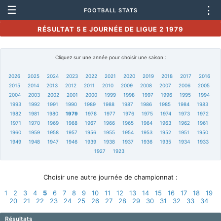
☰
⋮
FOOTBALL STATS
RÉSULTAT 5 E JOURNÉE DE LIGUE 2 1979
Cliquez sur une année pour choisir une saison :
2026
2025
2024
2023
2022
2021
2020
2019
2018
2017
2016
2015
2014
2013
2012
2011
2010
2009
2008
2007
2006
2005
2004
2003
2002
2001
2000
1999
1998
1997
1996
1995
1994
1993
1992
1991
1990
1989
1988
1987
1986
1985
1984
1983
1982
1981
1980
1979
1978
1977
1976
1975
1974
1973
1972
1971
1970
1969
1968
1967
1966
1965
1964
1963
1962
1961
1960
1959
1958
1957
1956
1955
1954
1953
1952
1951
1950
1949
1948
1947
1946
1939
1938
1937
1936
1935
1934
1933
1927
1923
Choisir une autre journée de championnat :
1
2
3
4
5
6
7
8
9
10
11
12
13
14
15
16
17
18
19
20
21
22
23
24
25
26
27
28
29
30
31
32
33
34
Résultats