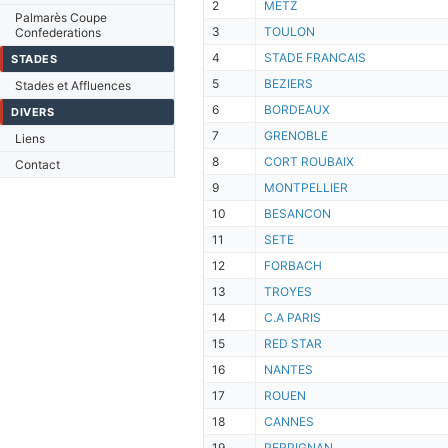
2
METZ
Palmarès Coupe
3
TOULON
Confederations
4
STADE FRANCAIS
STADES
5
BEZIERS
Stades et Affluences
6
BORDEAUX
DIVERS
7
GRENOBLE
Liens
8
CORT ROUBAIX
Contact
9
MONTPELLIER
10
BESANCON
11
SETE
12
FORBACH
13
TROYES
14
C.A PARIS
15
RED STAR
16
NANTES
17
ROUEN
18
CANNES
19
PERPIGNAN