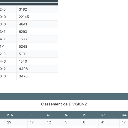
2-0
3192
0-0
22145
3-0
4841
3-1
6293
4-1
1686
1-1
5248
2-0
5101
4-3
1540
0-2
4408
0-0
3470
Classement de DIVISION2
PTS
J.
G.
N.
P.
BP.
BC.
29
17
12
5
0
41
17