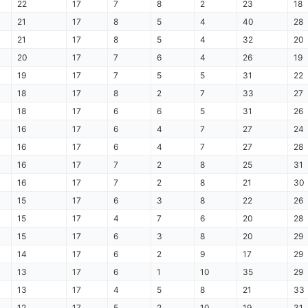
22
17
7
8
2
23
18
21
17
8
5
4
40
28
21
17
8
5
4
32
20
20
17
7
6
4
26
19
19
17
7
5
5
31
22
18
17
8
2
7
33
27
18
17
6
6
5
31
26
16
17
6
4
7
27
24
16
17
6
4
7
27
28
16
17
7
2
8
25
31
16
17
7
2
8
21
30
15
17
6
3
8
22
26
15
17
4
7
6
20
28
15
17
6
3
8
20
29
14
17
6
2
9
17
29
13
17
6
1
10
35
29
13
17
4
5
8
21
33
12
17
5
2
10
19
31