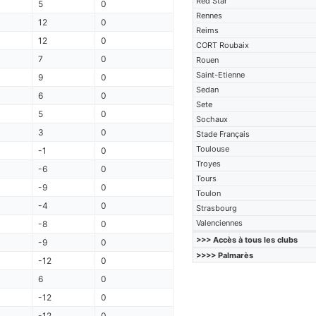
Red Star
5
0
Rennes
12
0
Reims
12
0
CORT Roubaix
7
0
Rouen
Saint-Etienne
9
0
Sedan
6
0
Sete
5
0
Sochaux
3
0
Stade Français
Toulouse
-1
0
Troyes
-6
0
Tours
-9
0
Toulon
-4
0
Strasbourg
Valenciennes
-8
0
>>> Accès à tous les clubs
-9
0
>>>> Palmarès
-12
0
6
0
-12
0
-12
0