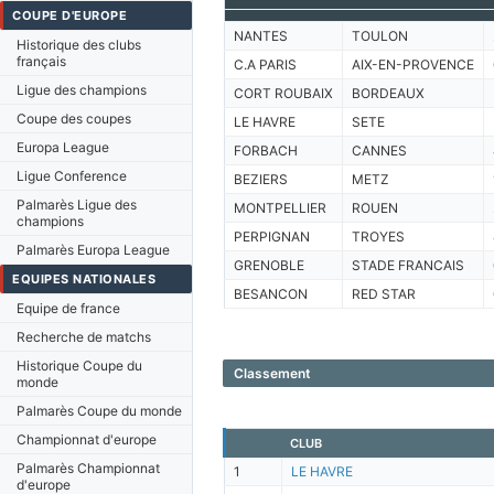
COUPE D'EUROPE
NANTES
TOULON
Historique des clubs
français
C.A PARIS
AIX-EN-PROVENCE
Ligue des champions
CORT ROUBAIX
BORDEAUX
Coupe des coupes
LE HAVRE
SETE
Europa League
FORBACH
CANNES
Ligue Conference
BEZIERS
METZ
Palmarès Ligue des
MONTPELLIER
ROUEN
champions
PERPIGNAN
TROYES
Palmarès Europa League
GRENOBLE
STADE FRANCAIS
EQUIPES NATIONALES
BESANCON
RED STAR
Equipe de france
Recherche de matchs
Historique Coupe du
Classement
monde
Palmarès Coupe du monde
Championnat d'europe
CLUB
Palmarès Championnat
1
LE HAVRE
d'europe