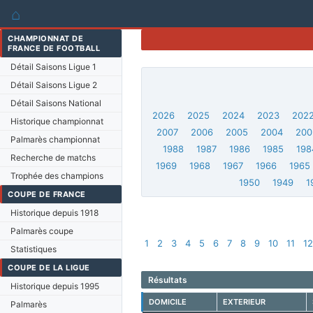
⌂
CHAMPIONNAT DE
FRANCE DE FOOTBALL
Détail Saisons Ligue 1
Détail Saisons Ligue 2
Détail Saisons National
2026
2025
2024
2023
202
Historique championnat
2007
2006
2005
2004
200
Palmarès championnat
1988
1987
1986
1985
198
Recherche de matchs
1969
1968
1967
1966
1965
Trophée des champions
1950
1949
1
COUPE DE FRANCE
Historique depuis 1918
Palmarès coupe
1
2
3
4
5
6
7
8
9
10
11
1
Statistiques
COUPE DE LA LIGUE
Résultats
Historique depuis 1995
DOMICILE
EXTERIEUR
Palmarès