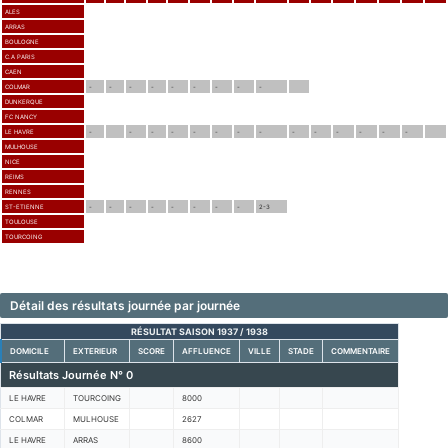
ALES
ARRAS
BOULOGNE
C.A PARIS
CAEN
COLMAR
-
-
-
-
-
-
-
-
-
DUNKERQUE
FC NANCY
LE HAVRE
-
-
-
-
-
-
-
-
-
-
-
-
-
-
MULHOUSE
NICE
REIMS
RENNES
ST-ETIENNE
-
-
-
-
-
-
-
-
2-3
TOULOUSE
TOURCOING
Détail des résultats journée par journée
RÉSULTAT SAISON 1937 / 1938
DOMICILE
EXTERIEUR
SCORE
AFFLUENCE
VILLE
STADE
COMMENTAIRE
Résultats Journée N° 0
LE HAVRE
TOURCOING
8000
COLMAR
MULHOUSE
2627
LE HAVRE
ARRAS
8600