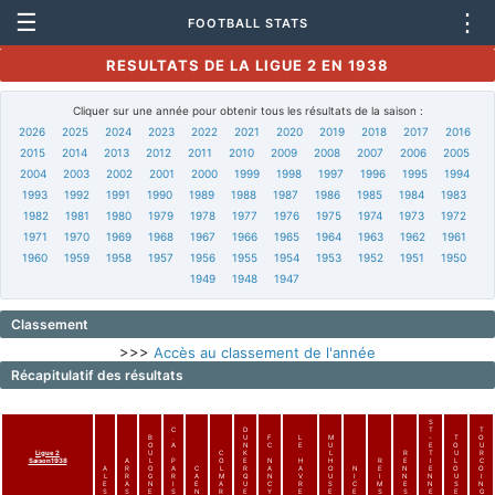
☰
⋮
FOOTBALL STATS
RESULTATS DE LA LIGUE 2 EN 1938
Cliquer sur une année pour obtenir tous les résultats de la saison :
2026
2025
2024
2023
2022
2021
2020
2019
2018
2017
2016
2015
2014
2013
2012
2011
2010
2009
2008
2007
2006
2005
2004
2003
2002
2001
2000
1999
1998
1997
1996
1995
1994
1993
1992
1991
1990
1989
1988
1987
1986
1985
1984
1983
1982
1981
1980
1979
1978
1977
1976
1975
1974
1973
1972
1971
1970
1969
1968
1967
1966
1965
1964
1963
1962
1961
1960
1959
1958
1957
1956
1955
1954
1953
1952
1951
1950
1949
1948
1947
Classement
>>>
Accès au classement de l'année
Récapitulatif des résultats
S
C
D
T
T
B
.
U
F
L
M
-
T
O
O
A
N
C
E
U
E
O
U
Ligue 2
U
C
K
L
R
T
U
R
Saison1938
A
L
P
O
E
N
H
H
R
E
I
L
C
A
R
O
A
C
L
R
A
A
O
N
E
N
E
O
O
L
R
G
R
A
M
Q
N
V
U
I
I
N
N
U
I
E
A
N
I
E
A
U
C
R
S
C
M
E
N
S
N
S
S
E
S
N
R
E
Y
E
E
E
S
S
E
E
G