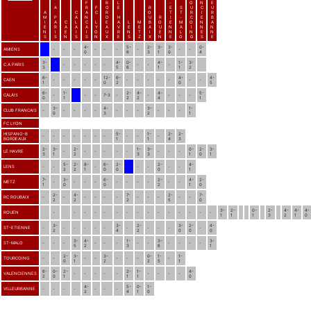
.
F
B
L
-
O
N
E
A
R
F
O
E
R
E
S
U
C
U
A
C
A
C
R
O
T
T
R
I
R
M
P
A
N
D
H
U
R
I
-
C
E
B
I
A
C
L
C
L
E
A
L
M
B
O
E
M
O
N
A
E
R
A
A
A
Y
A
V
E
E
A
U
N
A
I
N
N
N
I
E
I
I
O
U
R
N
T
I
E
N
L
N
E
N
S
S
N
S
S
N
X
E
S
Z
X
N
E
O
G
S
E
4-
5-
2-
3-
3-
0-
AMIENS
-
-
-
-
-
-
-
-
-
0
6
3
1
0
4
3-
4-
0-
4-
1-
3-
C.A PARIS
-
-
-
-
-
-
-
-
3
5
6
1
1
2
6-
12-
6-
4-
4-
CAEN
-
-
-
-
-
-
-
-
-
-
-
-
1
0
2
0
5
6-
1-
2-
4-
4-
5-
CALAIS
-
-
-
7-3
-
-
-
-
-
0
1
2
2
4
1
3-
4-
3-
1-
CLUB FRANCAIS
-
-
-
-
-
-
-
-
-
-
-
0
3
2
1
FC LYON
HISPANO-B
5-
1-
2-
2-
-
-
-
-
-
-
-
-
-
-
BORDEAUX
1
1
4
3
2-
3-
2-
1-
3-
0-
2-
3-
LE HAVRE
-
-
-
-
-
-
-
-
-
3
1
2
3
3
1
0
1
5-
2-
8-
6-
2-
2-
4-
LENS
-
-
-
-
-
-
-
2
2
1
0
0
0
1
7-
3-
6-
2-
4-
2-
METZ
-
-
-
-
-
-
-
-
-
-
1
0
0
2
1
0
2-
4-
7-
2-
7-
RC ROUBAIX
-
-
-
-
-
-
-
-
-
-
-
2
2
2
5
0
3-
2-
0-
2-
4-
4-
4-
ROUEN
-
-
-
-
-
-
-
-
-
-
-
-
-
-
-
1
1
1
3
2
1
0
3-
3-
2-
3-
2-
4-
ST-ETIENNE
-
-
-
-
-
-
-
-
-
-
-
2
4
2
0
0
0
3-
4-
1-
3-
3-
ST-MALO
-
-
-
-
-
-
-
-
-
-
-
-
5
2
3
6
1
2-
3-
3-
0-
1-
1-
TOURCOING
-
-
-
-
-
-
-
-
0
1
2
2
5
1
6-
0-
2-
2-
1-
4-
VALENCIENNES
-
-
-
-
-
-
-
-
-
2
0
1
1
1
0
4-
5-
0-
1-
VILLEURBANNE
-
-
-
-
-
-
-
2
4
1
0