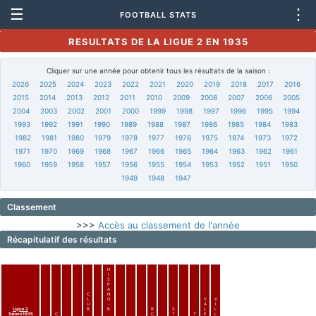
☰
⋮
FOOTBALL STATS
RESULTATS DE LA LIGUE 2 EN 1935
Cliquer sur une année pour obtenir tous les résultats de la saison :
2026
2025
2024
2023
2022
2021
2020
2019
2018
2017
2016
2015
2014
2013
2012
2011
2010
2009
2008
2007
2006
2005
2004
2003
2002
2001
2000
1999
1998
1997
1996
1995
1994
1993
1992
1991
1990
1989
1988
1987
1986
1985
1984
1983
1982
1981
1980
1979
1978
1977
1976
1975
1974
1973
1972
1971
1970
1969
1968
1967
1966
1965
1964
1963
1962
1961
1960
1959
1958
1957
1956
1955
1954
1953
1952
1951
1950
1949
1948
1947
Classement
>>>
Accès au classement de l'année
Récapitulatif des résultats
H
I
S
P
A
C
N
L
O
V
V
U
-
A
I
Ligue 2
B
B
R
S
L
L
Saison1935
C
C
T
T
E
L