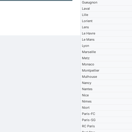
Gueugnon
Laval
Lille
Lorient
Lens
Le Havre
Le Mans
Lyon
Marseille
Metz
Monaco
Montpellier
Mulhouse
Nancy
Nantes
Nice
Nimes
Niort
Paris-FC
Paris-SG
RC Paris