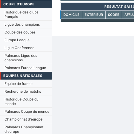
COUPE D'EUROPE
RÉSULTAT SAIS
Historique des clubs
DOMICILE
EXTERIEUR
SCORE
AFFL
français
Ligue des champions
Coupe des coupes
Europa League
Ligue Conference
Palmarès Ligue des
champions
Palmarès Europa League
EQUIPES NATIONALES
Equipe de france
Recherche de matchs
Historique Coupe du
monde
Palmarès Coupe du monde
Championnat d'europe
Palmarès Championnat
d'europe