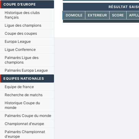
COUPE D'EUROPE
RÉSULTAT SAIS
Historique des clubs
DOMICILE
EXTERIEUR
SCORE
AFFL
français
Ligue des champions
Coupe des coupes
Europa League
Ligue Conference
Palmarès Ligue des
champions
Palmarès Europa League
EQUIPES NATIONALES
Equipe de france
Recherche de matchs
Historique Coupe du
monde
Palmarès Coupe du monde
Championnat d'europe
Palmarès Championnat
d'europe