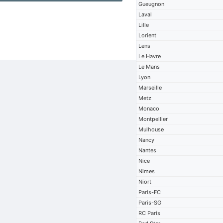
Gueugnon
Laval
Lille
Lorient
Lens
Le Havre
Le Mans
Lyon
Marseille
Metz
Monaco
Montpellier
Mulhouse
Nancy
Nantes
Nice
Nimes
Niort
Paris-FC
Paris-SG
RC Paris