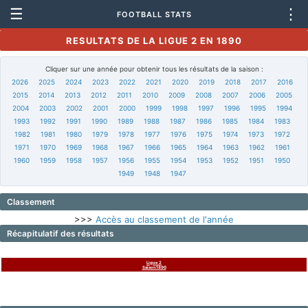
☰
⋮
FOOTBALL STATS
RESULTATS DE LA LIGUE 2 EN 1890
Cliquer sur une année pour obtenir tous les résultats de la saison :
2026
2025
2024
2023
2022
2021
2020
2019
2018
2017
2016
2015
2014
2013
2012
2011
2010
2009
2008
2007
2006
2005
2004
2003
2002
2001
2000
1999
1998
1997
1996
1995
1994
1993
1992
1991
1990
1989
1988
1987
1986
1985
1984
1983
1982
1981
1980
1979
1978
1977
1976
1975
1974
1973
1972
1971
1970
1969
1968
1967
1966
1965
1964
1963
1962
1961
1960
1959
1958
1957
1956
1955
1954
1953
1952
1951
1950
1949
1948
1947
Classement
>>>
Accès au classement de l'année
Récapitulatif des résultats
Ligue 2
Saison1890