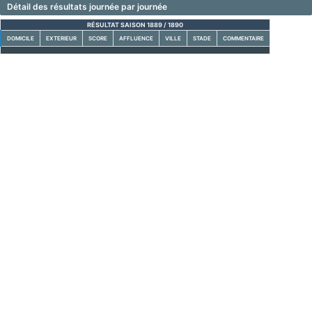
Détail des résultats journée par journée
RÉSULTAT SAISON 1889 / 1890
DOMICILE
EXTERIEUR
SCORE
AFFLUENCE
VILLE
STADE
COMMENTAIRE